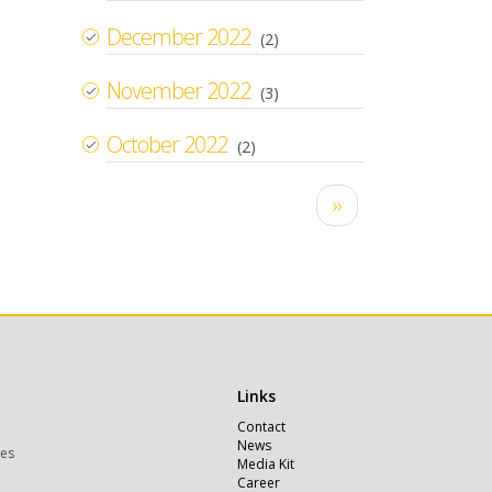
December 2022
(2)
November 2022
(3)
October 2022
(2)
Pagination
Next
››
page
Links
Χρήσιμα
Contact
News
ces
Media Kit
Career