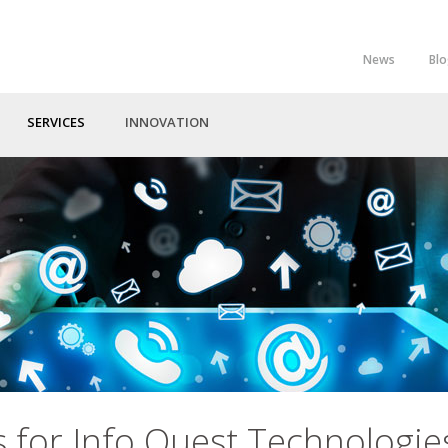
News
Bl
Top
Menu
SERVICES
INNOVATION
 for Info Quest Technologie