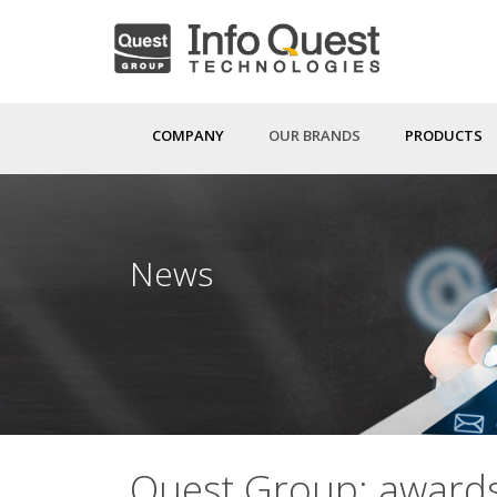
Skip
to
main
content
COMPANY
OUR BRANDS
PRODUCTS
News
Quest Group: awards