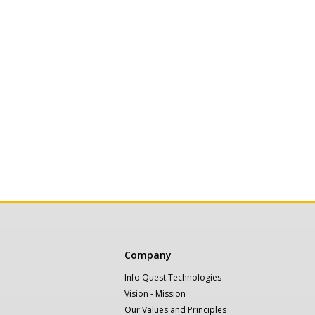
Κεντρική
Company
πλοήγηση
Info Quest Technologies
Vision - Mission
Our Values and Principles