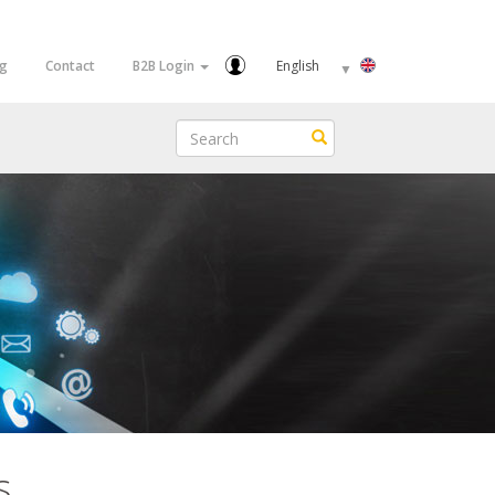
Select
og
Contact
B2B Login
your
language
Search
Search
s