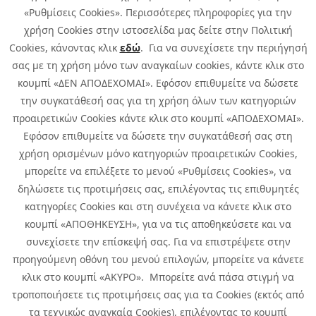
«Ρυθμίσεις Cookies». Περισσότερες πληροφορίες για την
χρήση Cookies στην ιστοσελίδα μας δείτε στην Πολιτική
Cookies, κάνοντας κλικ
εδώ
. Για να συνεχίσετε την περιήγησή
σας με τη χρήση μόνο των αναγκαίων cookies, κάντε κλικ στο
κουμπί «ΔΕΝ ΑΠΟΔΕΧΟΜΑΙ». Εφόσον επιθυμείτε να δώσετε
την συγκατάθεσή σας για τη χρήση όλων των κατηγοριών
προαιρετικών Cookies κάντε κλικ στο κουμπί «ΑΠΟΔΕΧΟΜΑΙ».
Εφόσον επιθυμείτε να δώσετε την συγκατάθεσή σας στη
χρήση ορισμένων μόνο κατηγοριών προαιρετικών Cookies,
μπορείτε να επιλέξετε το μενού «Ρυθμίσεις Cookies», να
δηλώσετε τις προτιμήσεις σας, επιλέγοντας τις επιθυμητές
κατηγορίες Cookies και στη συνέχεια να κάνετε κλικ στο
κουμπί «ΑΠΟΘΗΚΕΥΣΗ», για να τις αποθηκεύσετε και να
συνεχίσετε την επίσκεψή σας. Για να επιστρέψετε στην
προηγούμενη οθόνη του μενού επιλογών, μπορείτε να κάνετε
Copyright © 2026 Infoquest.gr All Rights Reserved.
κλικ στο κουμπί «ΑΚΥΡΟ». Μπορείτε ανά πάσα στιγμή να
τροποποιήσετε τις προτιμήσεις σας για τα Cookies (εκτός από
Cookies Policy
Cookies Preferences
|
Terms of Use
τα τεχνικώς αναγκαία Cookies), επιλέγοντας το κουμπί