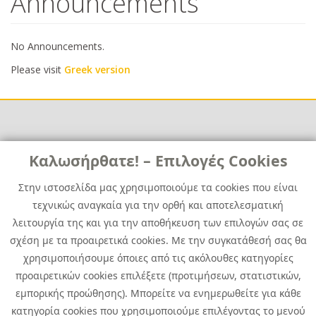
Announcements
No Announcements.
Please visit
Greek version
Links
Καλωσήρθατε! – Επιλογές Cookies
Χρήσιμα
Contact
News
Στην ιστοσελίδα μας χρησιμοποιούμε τα cookies που είναι
Media Kit
τεχνικώς αναγκαία για την ορθή και αποτελεσματική
Career
Quest Group
λειτουργία της και για την αποθήκευση των επιλογών σας σε
Site Map
σχέση με τα προαιρετικά cookies. Με την συγκατάθεσή σας θα
χρησιμοποιήσουμε όποιες από τις ακόλουθες κατηγορίες
προαιρετικών cookies επιλέξετε (προτιμήσεων, στατιστικών,
εμπορικής προώθησης). Μπορείτε να ενημερωθείτε για κάθε
κατηγορία cookies που χρησιμοποιούμε επιλέγοντας το μενού