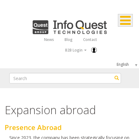
Skip
to
main
content
News
Blog
Contact
Top
B2B Login
Menu
Select
your
Search
Search
language
Expansion abroad
Presence Abroad
Since 2023, the company has been strategically focusing on