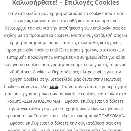
Καλωσήρθατε! – Επιλογές Cookies
Χρήσιμα
Contact
News
Στην ιστοσελίδα μας χρησιμοποιούμε τα cookies που είναι
Media Kit
τεχνικώς αναγκαία για την ορθή και αποτελεσματική
Career
Quest Group
λειτουργία της και για την αποθήκευση των επιλογών σας σε
Site Map
σχέση με τα προαιρετικά cookies. Με την συγκατάθεσή σας θα
χρησιμοποιήσουμε όποιες από τις ακόλουθες κατηγορίες
προαιρετικών cookies επιλέξετε (προτιμήσεων, στατιστικών,
εμπορικής προώθησης). Μπορείτε να ενημερωθείτε για κάθε
κατηγορία cookies που χρησιμοποιούμε επιλέγοντας το μενού
«Ρυθμίσεις Cookies». Περισσότερες πληροφορίες για την
χρήση Cookies στην ιστοσελίδα μας δείτε στην Πολιτική
Cookies, κάνοντας κλικ
εδώ
. Για να συνεχίσετε την περιήγησή
σας με τη χρήση μόνο των αναγκαίων cookies, κάντε κλικ στο
κουμπί «ΔΕΝ ΑΠΟΔΕΧΟΜΑΙ». Εφόσον επιθυμείτε να δώσετε
την συγκατάθεσή σας για τη χρήση όλων των κατηγοριών
προαιρετικών Cookies κάντε κλικ στο κουμπί «ΑΠΟΔΕΧΟΜΑΙ».
Εφόσον επιθυμείτε να δώσετε την συγκατάθεσή σας στη
χρήση ορισμένων μόνο κατηγοριών προαιρετικών Cookies,