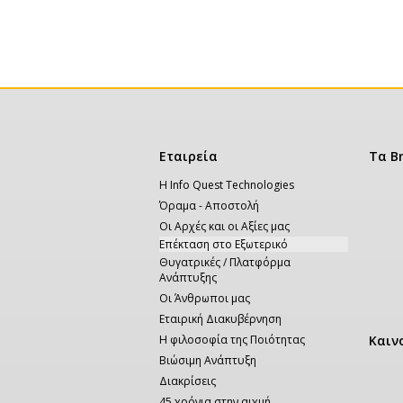
Κεντρική
Εταιρεία
Τα B
πλοήγηση
Η Info Quest Technologies
Όραμα - Αποστολή
Οι Αρχές και οι Αξίες μας
Επέκταση στο Εξωτερικό
Θυγατρικές / Πλατφόρμα
Ανάπτυξης
Οι Άνθρωποι μας
Εταιρική Διακυβέρνηση
Η φιλοσοφία της Ποιότητας
Καιν
Βιώσιμη Ανάπτυξη
Διακρίσεις
45 χρόνια στην αιχμή