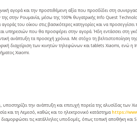
νική αγορά και την προστιθέμενη αξία που προσδίδει στη συνεργασί
 της στην Ρουμανία, μέσω της 100% θυγατρικής Info Quest Technolo
α αγοράς του οίκου στις βασικότερες κατηγορίες και να προσεγγίσε
αι υπηρεσιών που θα προσφέρει στην αγορά. Ήδη εντάσσει στη γκάμα 
αντική ανάπτυξη τα προσεχή χρόνια. Με στόχο τη βελτιστοποίηση τη
ρική διαχείριση των κινητών τηλεφώνων και tablets Xiaomi, ενώ η 
ήματος Xiaomi.
, υποστηρίζει την ανάπτυξη και επιτυχή πορεία της αλυσίδας των X
ία και τη Λεμεσό, καθώς και το ηλεκτρονικό κατάστημα
https://ww
ς διαμορφώσει τις κατάλληλες υποδομές, όπως τοπική αποθήκη και Se