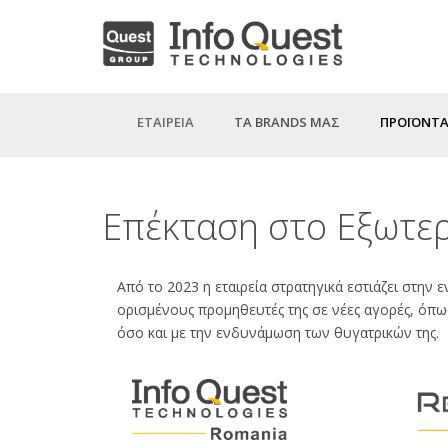
Παράκαμψη
προς
το
κυρίως
ΕΤΑΙΡΕΙΑ
ΤΑ BRANDS ΜΑΣ
ΠΡΟΪΟΝΤΑ
περιεχόμενο
Επέκταση στο Εξωτε
Από το 2023 η εταιρεία στρατηγικά εστιάζει στην 
ορισμένους προμηθευτές της σε νέες αγορές, όπως
όσο και με την ενδυνάμωση των θυγατρικών της.