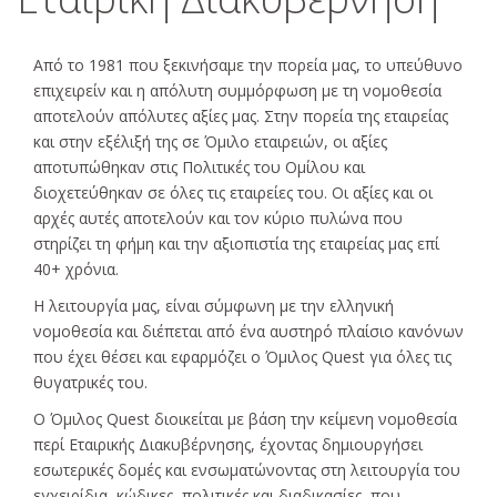
Από το 1981 που ξεκινήσαμε την πορεία μας, το υπεύθυνο
επιχειρείν και η απόλυτη συμμόρφωση με τη νομοθεσία
αποτελούν απόλυτες αξίες μας. Στην πορεία της εταιρείας
και στην εξέλιξή της σε Όμιλο εταιρειών, οι αξίες
αποτυπώθηκαν στις Πολιτικές του Ομίλου και
διοχετεύθηκαν σε όλες τις εταιρείες του. Οι αξίες και οι
αρχές αυτές αποτελούν και τον κύριο πυλώνα που
στηρίζει τη φήμη και την αξιοπιστία της εταιρείας μας επί
40+ χρόνια.
Η λειτουργία μας, είναι σύμφωνη με την ελληνική
νομοθεσία και διέπεται από ένα αυστηρό πλαίσιο κανόνων
που έχει θέσει και εφαρμόζει ο Όμιλος Quest για όλες τις
θυγατρικές του.
Ο Όμιλος Quest διοικείται με βάση την κείμενη νομοθεσία
περί Εταιρικής Διακυβέρνησης, έχοντας δημιουργήσει
εσωτερικές δομές και ενσωματώνοντας στη λειτουργία του
εγχειρίδια, κώδικες, πολιτικές και διαδικασίες, που