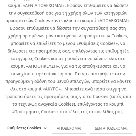
κουμπί «ΔΕΝ ΑΠΟΔΕΧΟΜΑΙ». Εφόσον επιθυμείτε να δώσετε
την συγκατάθεσή σας για τη χρήση όλων των κατηγοριών
προαιρετικών Cookies κάντε κλικ στο κουμπί «ΑΠΟΔΕΧΟΜΑΙ».
Εφόσον επιθυμείτε να δώσετε την συγκατάθεσή σας στη
χρήση ορισμένων μόνο κατηγοριών προαιρετικών Cookies,
μπορείτε να επιλέξετε το μενού «Ρυθμίσεις Cookies», να
δηλώσετε τις προτιμήσεις σας, επιλέγοντας τις επιθυμητές
κατηγορίες Cookies και στη συνέχεια να κάνετε κλικ στο
κουμπί «ΑΠΟΘΗΚΕΥΣΗ», για να τις αποθηκεύσετε και να
συνεχίσετε την επίσκεψή σας. Για να επιστρέψετε στην
προηγούμενη οθόνη του μενού επιλογών, μπορείτε να κάνετε
Copyright © 2026 Infoquest.gr Με επιφύλαξη κάθε νόμιμου δικαιώματος.
κλικ στο κουμπί «ΑΚΥΡΟ». Μπορείτε ανά πάσα στιγμή να
τροποποιήσετε τις προτιμήσεις σας για τα Cookies (εκτός από
Πολιτική Cookies
Προτιμήσεις Cookies
|
Όροι Χρήσης
τα τεχνικώς αναγκαία Cookies), επιλέγοντας το κουμπί
Πολιτική Απορρήτου: Για να ενημερωθείτε σχετικά με την επεξεργασία
προσωπικών δεδομένων πατήστε
εδώ
.
«Προτιμήσεις Cookies» στο τέλος της ιστοσελίδας μας.
Ειδική Δήλωση CCTV
|
Ειδική Δήλωση Απορρήτου Υποβολής
Αναφορών
Ρυθμίσεις Cookies
ΑΠΟΔΕΧΟΜΑΙ
ΔΕΝ ΑΠΟΔΕΧΟΜΑΙ