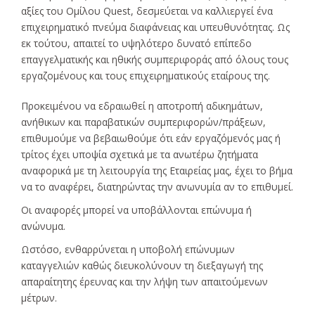
αξίες του Ομίλου Quest, δεσμεύεται να καλλιεργεί ένα
επιχειρηματικό πνεύμα διαφάνειας και υπευθυνότητας. Ως
εκ τούτου, απαιτεί το υψηλότερο δυνατό επίπεδο
επαγγελματικής και ηθικής συμπεριφοράς από όλους τους
εργαζομένους και τους επιχειρηματικούς εταίρους της.
Προκειμένου να εδραιωθεί η αποτροπή αδικημάτων,
ανήθικων και παραβατικών συμπεριφορών/πράξεων,
επιθυμούμε να βεβαιωθούμε ότι εάν εργαζόμενός μας ή
τρίτος έχει υποψία σχετικά με τα ανωτέρω ζητήματα
αναφορικά με τη λειτουργία της Εταιρείας μας, έχει το βήμα
να το αναφέρει, διατηρώντας την ανωνυμία αν το επιθυμεί.
Οι αναφορές μπορεί να υποβάλλονται επώνυμα ή
ανώνυμα.
Ωστόσο, ενθαρρύνεται η υποβολή επώνυμων
καταγγελιών καθώς διευκολύνουν τη διεξαγωγή της
απαραίτητης έρευνας και την λήψη των απαιτούμενων
μέτρων.