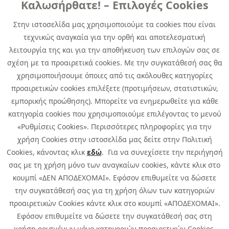
Καλωσήρθατε! – Επιλογές Cookies
Χρήσιμα
Contact
News
Στην ιστοσελίδα μας χρησιμοποιούμε τα cookies που είναι
Media Kit
τεχνικώς αναγκαία για την ορθή και αποτελεσματική
Career
Quest Group
λειτουργία της και για την αποθήκευση των επιλογών σας σε
Site Map
σχέση με τα προαιρετικά cookies. Με την συγκατάθεσή σας θα
χρησιμοποιήσουμε όποιες από τις ακόλουθες κατηγορίες
προαιρετικών cookies επιλέξετε (προτιμήσεων, στατιστικών,
εμπορικής προώθησης). Μπορείτε να ενημερωθείτε για κάθε
κατηγορία cookies που χρησιμοποιούμε επιλέγοντας το μενού
«Ρυθμίσεις Cookies». Περισσότερες πληροφορίες για την
χρήση Cookies στην ιστοσελίδα μας δείτε στην Πολιτική
Cookies, κάνοντας κλικ
εδώ
. Για να συνεχίσετε την περιήγησή
σας με τη χρήση μόνο των αναγκαίων cookies, κάντε κλικ στο
κουμπί «ΔΕΝ ΑΠΟΔΕΧΟΜΑΙ». Εφόσον επιθυμείτε να δώσετε
την συγκατάθεσή σας για τη χρήση όλων των κατηγοριών
προαιρετικών Cookies κάντε κλικ στο κουμπί «ΑΠΟΔΕΧΟΜΑΙ».
Εφόσον επιθυμείτε να δώσετε την συγκατάθεσή σας στη
χρήση ορισμένων μόνο κατηγοριών προαιρετικών Cookies,