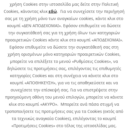
χρήση Cookies στην ιστοσελίδα μας δείτε στην Πολιτική
Cookies, κάνοντας κλικ
εδώ
. Για να συνεχίσετε την περιήγησή
σας με τη χρήση μόνο των αναγκαίων cookies, κάντε κλικ στο
κουμπί «ΔΕΝ ΑΠΟΔΕΧΟΜΑΙ». Εφόσον επιθυμείτε να δώσετε
την συγκατάθεσή σας για τη χρήση όλων των κατηγοριών
προαιρετικών Cookies κάντε κλικ στο κουμπί «ΑΠΟΔΕΧΟΜΑΙ».
Εφόσον επιθυμείτε να δώσετε την συγκατάθεσή σας στη
χρήση ορισμένων μόνο κατηγοριών προαιρετικών Cookies,
μπορείτε να επιλέξετε το μενού «Ρυθμίσεις Cookies», να
δηλώσετε τις προτιμήσεις σας, επιλέγοντας τις επιθυμητές
κατηγορίες Cookies και στη συνέχεια να κάνετε κλικ στο
κουμπί «ΑΠΟΘΗΚΕΥΣΗ», για να τις αποθηκεύσετε και να
συνεχίσετε την επίσκεψή σας. Για να επιστρέψετε στην
προηγούμενη οθόνη του μενού επιλογών, μπορείτε να κάνετε
Copyright © 2026 Infoquest.gr All Rights Reserved.
κλικ στο κουμπί «ΑΚΥΡΟ». Μπορείτε ανά πάσα στιγμή να
τροποποιήσετε τις προτιμήσεις σας για τα Cookies (εκτός από
Cookies Policy
Cookies Preferences
|
Terms of Use
τα τεχνικώς αναγκαία Cookies), επιλέγοντας το κουμπί
Privacy Policy: To learn more about the processing of personal data
«Προτιμήσεις Cookies» στο τέλος της ιστοσελίδας μας.