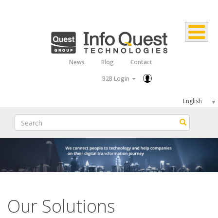
Skip
to
main
content
News
Blog
Contact
Top
B2B Login
Menu
Select
your
Search
Search
language
Our Solutions