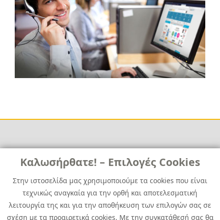
Links
Καλωσήρθατε! – Επιλογές Cookies
Χρήσιμα
Contact
News
Στην ιστοσελίδα μας χρησιμοποιούμε τα cookies που είναι
Media Kit
τεχνικώς αναγκαία για την ορθή και αποτελεσματική
Career
Quest Group
λειτουργία της και για την αποθήκευση των επιλογών σας σε
Site Map
σχέση με τα προαιρετικά cookies. Με την συγκατάθεσή σας θα