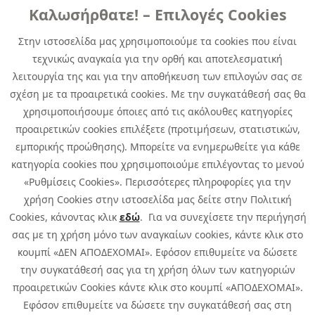
Links
Καλωσήρθατε! – Επιλογές Cookies
Χρήσιμα
Contact
News
Στην ιστοσελίδα μας χρησιμοποιούμε τα cookies που είναι
Media Kit
τεχνικώς αναγκαία για την ορθή και αποτελεσματική
Career
Quest Group
λειτουργία της και για την αποθήκευση των επιλογών σας σε
Site Map
σχέση με τα προαιρετικά cookies. Με την συγκατάθεσή σας θα
χρησιμοποιήσουμε όποιες από τις ακόλουθες κατηγορίες
προαιρετικών cookies επιλέξετε (προτιμήσεων, στατιστικών,
εμπορικής προώθησης). Μπορείτε να ενημερωθείτε για κάθε
κατηγορία cookies που χρησιμοποιούμε επιλέγοντας το μενού
«Ρυθμίσεις Cookies». Περισσότερες πληροφορίες για την
χρήση Cookies στην ιστοσελίδα μας δείτε στην Πολιτική
Cookies, κάνοντας κλικ
εδώ
. Για να συνεχίσετε την περιήγησή
σας με τη χρήση μόνο των αναγκαίων cookies, κάντε κλικ στο
κουμπί «ΔΕΝ ΑΠΟΔΕΧΟΜΑΙ». Εφόσον επιθυμείτε να δώσετε
την συγκατάθεσή σας για τη χρήση όλων των κατηγοριών
προαιρετικών Cookies κάντε κλικ στο κουμπί «ΑΠΟΔΕΧΟΜΑΙ».
Εφόσον επιθυμείτε να δώσετε την συγκατάθεσή σας στη