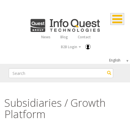
Skip
to
main
content
News
Blog
Contact
Top
B2B Login
Menu
Select
your
Search
Search
language
Subsidiaries / Growth
Platform