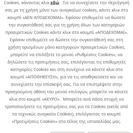
Cookies, κάνοντας κλικ
εδώ
. Για να συνεχίσετε την περιήγησή
σας με τη χρήση μόνο των αναγκαίων cookies, κάντε κλικ στο
κουμπί «ΔΕΝ ΑΠΟΔΕΧΟΜΑΙ». Εφόσον επιθυμείτε να δώσετε
την συγκατάθεσή σας για τη χρήση όλων των κατηγοριών
προαιρετικών Cookies κάντε κλικ στο κουμπί «ΑΠΟΔΕΧΟΜΑΙ».
Εφόσον επιθυμείτε να δώσετε την συγκατάθεσή σας στη
χρήση ορισμένων μόνο κατηγοριών προαιρετικών Cookies,
μπορείτε να επιλέξετε το μενού «Ρυθμίσεις Cookies», να
δηλώσετε τις προτιμήσεις σας, επιλέγοντας τις επιθυμητές
κατηγορίες Cookies και στη συνέχεια να κάνετε κλικ στο
κουμπί «ΑΠΟΘΗΚΕΥΣΗ», για να τις αποθηκεύσετε και να
συνεχίσετε την επίσκεψή σας. Για να επιστρέψετε στην
προηγούμενη οθόνη του μενού επιλογών, μπορείτε να κάνετε
Copyright © 2026 Infoquest.gr All Rights Reserved.
κλικ στο κουμπί «ΑΚΥΡΟ». Μπορείτε ανά πάσα στιγμή να
τροποποιήσετε τις προτιμήσεις σας για τα Cookies (εκτός από
Cookies Policy
Cookies Preferences
|
Terms of Use
τα τεχνικώς αναγκαία Cookies), επιλέγοντας το κουμπί
Privacy Policy: To learn more about the processing of personal data
«Προτιμήσεις Cookies» στο τέλος της ιστοσελίδας μας.
click
here
.
CCTV Privacy Policy
|
Specific Privacy Notice of Incident Reporting