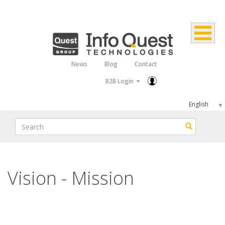
Skip
to
main
content
News
Blog
Contact
Top
B2B Login
Menu
Select
your
Search
Search
language
Vision - Mission