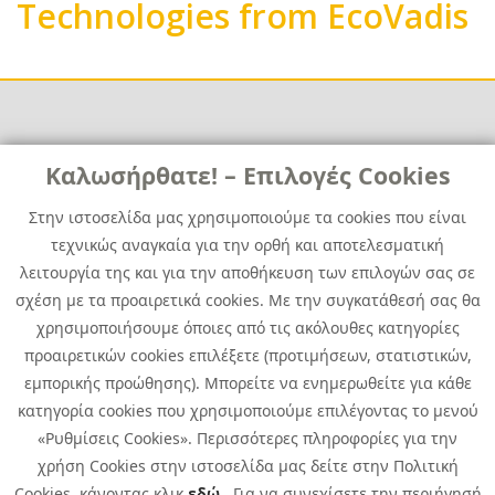
Technologies from EcoVadis
Links
Καλωσήρθατε! – Επιλογές Cookies
Χρήσιμα
Contact
News
Στην ιστοσελίδα μας χρησιμοποιούμε τα cookies που είναι
Media Kit
τεχνικώς αναγκαία για την ορθή και αποτελεσματική
Career
Quest Group
λειτουργία της και για την αποθήκευση των επιλογών σας σε
Site Map
σχέση με τα προαιρετικά cookies. Με την συγκατάθεσή σας θα
χρησιμοποιήσουμε όποιες από τις ακόλουθες κατηγορίες
προαιρετικών cookies επιλέξετε (προτιμήσεων, στατιστικών,
εμπορικής προώθησης). Μπορείτε να ενημερωθείτε για κάθε
κατηγορία cookies που χρησιμοποιούμε επιλέγοντας το μενού
«Ρυθμίσεις Cookies». Περισσότερες πληροφορίες για την
χρήση Cookies στην ιστοσελίδα μας δείτε στην Πολιτική
Cookies, κάνοντας κλικ
εδώ
. Για να συνεχίσετε την περιήγησή