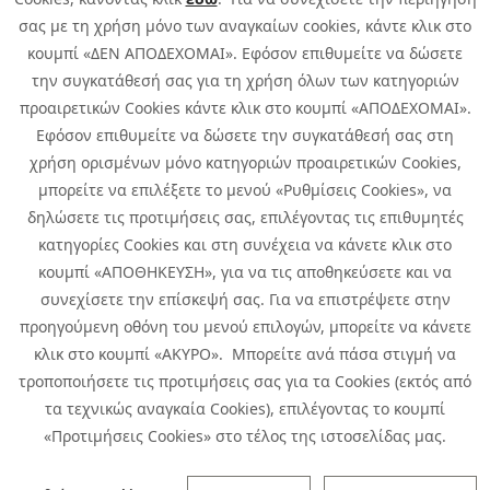
σας με τη χρήση μόνο των αναγκαίων cookies, κάντε κλικ στο
κουμπί «ΔΕΝ ΑΠΟΔΕΧΟΜΑΙ». Εφόσον επιθυμείτε να δώσετε
την συγκατάθεσή σας για τη χρήση όλων των κατηγοριών
προαιρετικών Cookies κάντε κλικ στο κουμπί «ΑΠΟΔΕΧΟΜΑΙ».
Εφόσον επιθυμείτε να δώσετε την συγκατάθεσή σας στη
χρήση ορισμένων μόνο κατηγοριών προαιρετικών Cookies,
μπορείτε να επιλέξετε το μενού «Ρυθμίσεις Cookies», να
δηλώσετε τις προτιμήσεις σας, επιλέγοντας τις επιθυμητές
κατηγορίες Cookies και στη συνέχεια να κάνετε κλικ στο
κουμπί «ΑΠΟΘΗΚΕΥΣΗ», για να τις αποθηκεύσετε και να
συνεχίσετε την επίσκεψή σας. Για να επιστρέψετε στην
προηγούμενη οθόνη του μενού επιλογών, μπορείτε να κάνετε
Copyright © 2026 Infoquest.gr All Rights Reserved.
κλικ στο κουμπί «ΑΚΥΡΟ». Μπορείτε ανά πάσα στιγμή να
τροποποιήσετε τις προτιμήσεις σας για τα Cookies (εκτός από
Cookies Policy
Cookies Preferences
|
Terms of Use
τα τεχνικώς αναγκαία Cookies), επιλέγοντας το κουμπί
Privacy Policy: To learn more about the processing of personal data
«Προτιμήσεις Cookies» στο τέλος της ιστοσελίδας μας.
click
here
.
CCTV Privacy Policy
|
Specific Privacy Notice of Incident Reporting