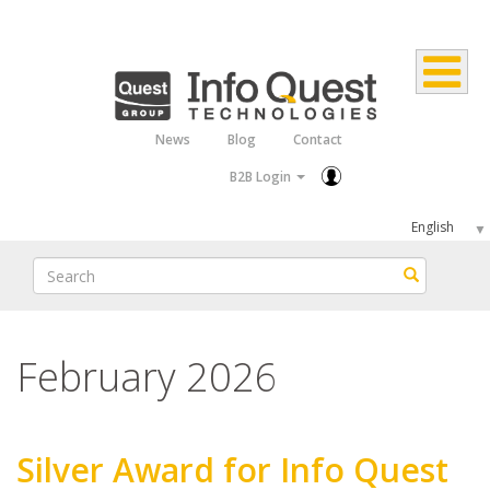
Skip
to
main
content
News
Blog
Contact
Top
B2B Login
Menu
Select
your
Search
Search
language
February 2026
Silver Award for Info Quest