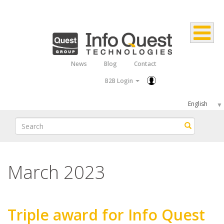
Skip
to
main
content
News
Blog
Contact
Top
B2B Login
Menu
Select
your
Search
Search
language
March 2023
Triple award for Info Quest