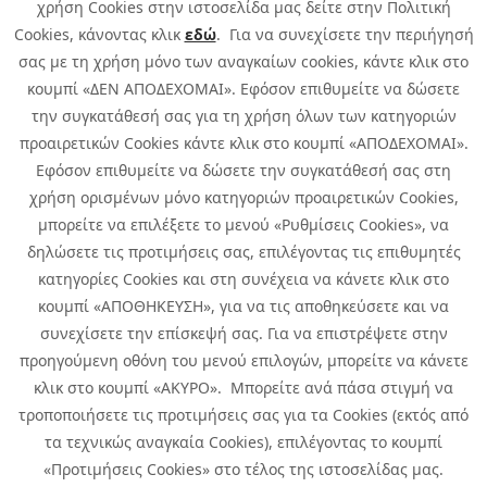
χρήση Cookies στην ιστοσελίδα μας δείτε στην Πολιτική
Cookies, κάνοντας κλικ
εδώ
. Για να συνεχίσετε την περιήγησή
σας με τη χρήση μόνο των αναγκαίων cookies, κάντε κλικ στο
κουμπί «ΔΕΝ ΑΠΟΔΕΧΟΜΑΙ». Εφόσον επιθυμείτε να δώσετε
την συγκατάθεσή σας για τη χρήση όλων των κατηγοριών
προαιρετικών Cookies κάντε κλικ στο κουμπί «ΑΠΟΔΕΧΟΜΑΙ».
Εφόσον επιθυμείτε να δώσετε την συγκατάθεσή σας στη
χρήση ορισμένων μόνο κατηγοριών προαιρετικών Cookies,
μπορείτε να επιλέξετε το μενού «Ρυθμίσεις Cookies», να
δηλώσετε τις προτιμήσεις σας, επιλέγοντας τις επιθυμητές
κατηγορίες Cookies και στη συνέχεια να κάνετε κλικ στο
κουμπί «ΑΠΟΘΗΚΕΥΣΗ», για να τις αποθηκεύσετε και να
συνεχίσετε την επίσκεψή σας. Για να επιστρέψετε στην
προηγούμενη οθόνη του μενού επιλογών, μπορείτε να κάνετε
Copyright © 2026 Infoquest.gr All Rights Reserved.
κλικ στο κουμπί «ΑΚΥΡΟ». Μπορείτε ανά πάσα στιγμή να
τροποποιήσετε τις προτιμήσεις σας για τα Cookies (εκτός από
Cookies Policy
Cookies Preferences
|
Terms of Use
τα τεχνικώς αναγκαία Cookies), επιλέγοντας το κουμπί
Privacy Policy: To learn more about the processing of personal data
«Προτιμήσεις Cookies» στο τέλος της ιστοσελίδας μας.
click
here
.