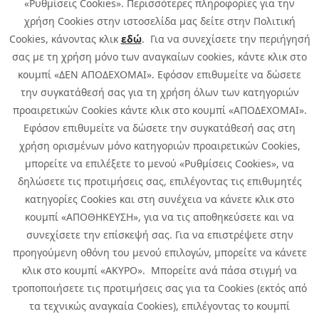
«Ρυθμίσεις Cookies». Περισσότερες πληροφορίες για την
χρήση Cookies στην ιστοσελίδα μας δείτε στην Πολιτική
Cookies, κάνοντας κλικ
εδώ
. Για να συνεχίσετε την περιήγησή
σας με τη χρήση μόνο των αναγκαίων cookies, κάντε κλικ στο
κουμπί «ΔΕΝ ΑΠΟΔΕΧΟΜΑΙ». Εφόσον επιθυμείτε να δώσετε
την συγκατάθεσή σας για τη χρήση όλων των κατηγοριών
προαιρετικών Cookies κάντε κλικ στο κουμπί «ΑΠΟΔΕΧΟΜΑΙ».
Εφόσον επιθυμείτε να δώσετε την συγκατάθεσή σας στη
χρήση ορισμένων μόνο κατηγοριών προαιρετικών Cookies,
μπορείτε να επιλέξετε το μενού «Ρυθμίσεις Cookies», να
δηλώσετε τις προτιμήσεις σας, επιλέγοντας τις επιθυμητές
κατηγορίες Cookies και στη συνέχεια να κάνετε κλικ στο
κουμπί «ΑΠΟΘΗΚΕΥΣΗ», για να τις αποθηκεύσετε και να
συνεχίσετε την επίσκεψή σας. Για να επιστρέψετε στην
προηγούμενη οθόνη του μενού επιλογών, μπορείτε να κάνετε
Copyright © 2026 Infoquest.gr All Rights Reserved.
κλικ στο κουμπί «ΑΚΥΡΟ». Μπορείτε ανά πάσα στιγμή να
τροποποιήσετε τις προτιμήσεις σας για τα Cookies (εκτός από
Cookies Policy
Cookies Preferences
|
Terms of Use
τα τεχνικώς αναγκαία Cookies), επιλέγοντας το κουμπί