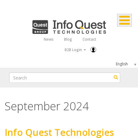
Skip
to
main
content
News
Blog
Contact
Top
B2B Login
Menu
Select
your
Search
Search
language
September 2024
Info Quest Technologies