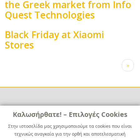
the Greek market from Info
Quest Technologies
Black Friday at Xiaomi
Stores
Pagination
Next
››
page
Links
Καλωσήρθατε! – Επιλογές Cookies
Χρήσιμα
Contact
News
Στην ιστοσελίδα μας χρησιμοποιούμε τα cookies που είναι
Media Kit
τεχνικώς αναγκαία για την ορθή και αποτελεσματική
Career