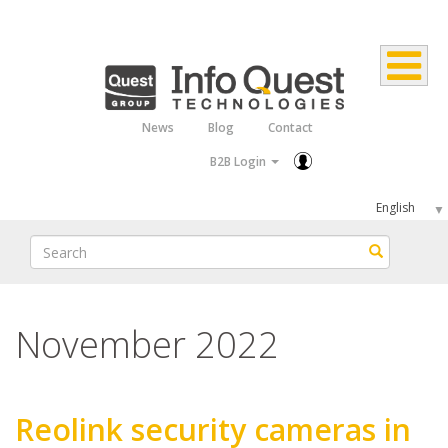
Skip
to
main
content
News
Blog
Contact
Top
B2B Login
Menu
Select
your
Search
Search
language
November 2022
Reolink security cameras in