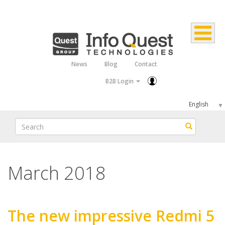
Skip
to
main
content
News
Blog
Contact
Top
B2B Login
Menu
Select
your
Search
Search
language
March 2018
The new impressive Redmi 5