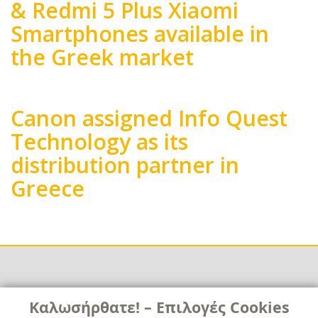
& Redmi 5 Plus Xiaomi
Smartphones available in
the Greek market
Body
Canon assigned Info Quest
Technology as its
distribution partner in
Greece
Body
Links
Καλωσήρθατε! – Επιλογές Cookies
Χρήσιμα
Contact