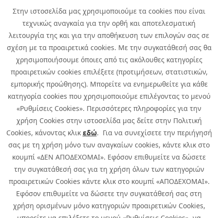
News
Στην ιστοσελίδα μας χρησιμοποιούμε τα cookies που είναι
Media Kit
τεχνικώς αναγκαία για την ορθή και αποτελεσματική
Career
Quest Group
λειτουργία της και για την αποθήκευση των επιλογών σας σε
Site Map
σχέση με τα προαιρετικά cookies. Με την συγκατάθεσή σας θα
χρησιμοποιήσουμε όποιες από τις ακόλουθες κατηγορίες
προαιρετικών cookies επιλέξετε (προτιμήσεων, στατιστικών,
εμπορικής προώθησης). Μπορείτε να ενημερωθείτε για κάθε
κατηγορία cookies που χρησιμοποιούμε επιλέγοντας το μενού
«Ρυθμίσεις Cookies». Περισσότερες πληροφορίες για την
χρήση Cookies στην ιστοσελίδα μας δείτε στην Πολιτική
Cookies, κάνοντας κλικ
εδώ
. Για να συνεχίσετε την περιήγησή
σας με τη χρήση μόνο των αναγκαίων cookies, κάντε κλικ στο
κουμπί «ΔΕΝ ΑΠΟΔΕΧΟΜΑΙ». Εφόσον επιθυμείτε να δώσετε
την συγκατάθεσή σας για τη χρήση όλων των κατηγοριών
προαιρετικών Cookies κάντε κλικ στο κουμπί «ΑΠΟΔΕΧΟΜΑΙ».
Εφόσον επιθυμείτε να δώσετε την συγκατάθεσή σας στη
χρήση ορισμένων μόνο κατηγοριών προαιρετικών Cookies,
μπορείτε να επιλέξετε το μενού «Ρυθμίσεις Cookies», να