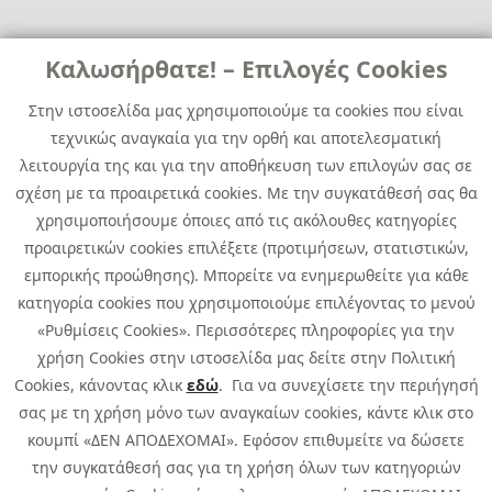
Links
Καλωσήρθατε! – Επιλογές Cookies
Χρήσιμα
Contact
News
Στην ιστοσελίδα μας χρησιμοποιούμε τα cookies που είναι
Media Kit
τεχνικώς αναγκαία για την ορθή και αποτελεσματική
Career
Quest Group
λειτουργία της και για την αποθήκευση των επιλογών σας σε
Site Map
σχέση με τα προαιρετικά cookies. Με την συγκατάθεσή σας θα
χρησιμοποιήσουμε όποιες από τις ακόλουθες κατηγορίες
προαιρετικών cookies επιλέξετε (προτιμήσεων, στατιστικών,
εμπορικής προώθησης). Μπορείτε να ενημερωθείτε για κάθε
κατηγορία cookies που χρησιμοποιούμε επιλέγοντας το μενού
«Ρυθμίσεις Cookies». Περισσότερες πληροφορίες για την
χρήση Cookies στην ιστοσελίδα μας δείτε στην Πολιτική
Cookies, κάνοντας κλικ
εδώ
. Για να συνεχίσετε την περιήγησή
σας με τη χρήση μόνο των αναγκαίων cookies, κάντε κλικ στο
κουμπί «ΔΕΝ ΑΠΟΔΕΧΟΜΑΙ». Εφόσον επιθυμείτε να δώσετε
την συγκατάθεσή σας για τη χρήση όλων των κατηγοριών