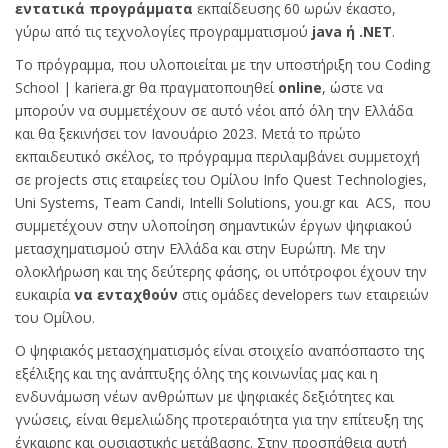
εντατικά προγράμματα
εκπαίδευσης 60 ωρών έκαστο,
γύρω από τις τεχνολογίες προγραμματισμού
java ή .NET
.
Το πρόγραμμα, που υλοποιείται με την υποστήριξη του Coding
School | kariera.gr θα πραγματοποιηθεί
online
, ώστε να
μπορούν να συμμετέχουν σε αυτό νέοι από όλη την Ελλάδα
και θα ξεκινήσει τον Ιανουάριο 2023. Μετά το πρώτο
εκπαιδευτικό σκέλος, το πρόγραμμα περιλαμβάνει συμμετοχή
σε projects στις εταιρείες του Ομίλου Info Quest Technologies,
Uni Systems, Team Candi, Intelli Solutions, you.gr και ACS, που
συμμετέχουν στην υλοποίηση σημαντικών έργων ψηφιακού
μετασχηματισμού στην Ελλάδα και στην Ευρώπη. Με την
ολοκλήρωση και της δεύτερης φάσης, οι υπότροφοι έχουν την
ευκαιρία
να ενταχθούν
στις ομάδες developers των εταιρειών
του Ομίλου.
Ο ψηφιακός μετασχηματισμός είναι στοιχείο αναπόσπαστο της
εξέλιξης και της ανάπτυξης όλης της κοινωνίας μας και η
ενδυνάμωση νέων ανθρώπων με ψηφιακές δεξιότητες και
γνώσεις, είναι θεμελιώδης προτεραιότητα για την επίτευξη της
έγκαιρης και ουσιαστικής μετάβασης. Στην προσπάθεια αυτή