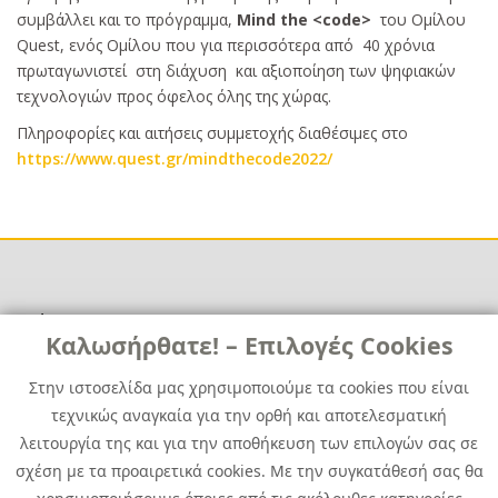
συμβάλλει και το πρόγραμμα,
Mind the <code>
του Ομίλου
Quest, ενός Ομίλου που για περισσότερα από 40 χρόνια
πρωταγωνιστεί στη διάχυση και αξιοποίηση των ψηφιακών
τεχνολογιών προς όφελος όλης της χώρας.
Πληροφορίες και αιτήσεις συμμετοχής διαθέσιμες στο
https://www.quest.gr/mindthecode2022/
Χρήσιμα
Χρήσιμα
Καλωσήρθατε! – Επιλογές Cookies
Επικοινωνία
Νέα
Στην ιστοσελίδα μας χρησιμοποιούμε τα cookies που είναι
Media Kit
Καριέρα
τεχνικώς αναγκαία για την ορθή και αποτελεσματική
Όμιλος Quest
λειτουργία της και για την αποθήκευση των επιλογών σας σε
Site Map
σχέση με τα προαιρετικά cookies. Με την συγκατάθεσή σας θα