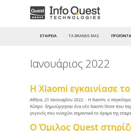
Παράκαμψη
προς
το
κυρίως
ΕΤΑΙΡΕΙΑ
ΤΑ BRANDS ΜΑΣ
ΠΡΟΪΟΝΤΑ
περιεχόμενο
Ιανουάριος 2022
Η Xiaomi εγκαινίασε τ
Κυρίως
Αθήνα, 21 Ιανουαρίου 2022 - Η Xiaomi, ο παγκόσμιο
κείμενο
Κύπρο δημιούργησαν ένα νέο Xiaomi Store που περιμ
γεγονός που ενισχύει σημαντικά το όραμα της εταιρε
Ο Όμιλος Quest στηρίζ