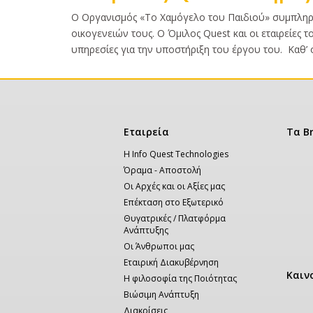
Κυρίως
Ο Οργανισμός «Το Χαμόγελο του Παιδιού» συμπληρώ
κείμενο
οικογενειών τους. Ο Όμιλος Quest και οι εταιρείες 
υπηρεσίες για την υποστήριξη του έργου του. Καθ’ ό
Κεντρική
Εταιρεία
Τα B
πλοήγηση
Η Info Quest Technologies
Όραμα - Αποστολή
Οι Αρχές και οι Αξίες μας
Επέκταση στο Εξωτερικό
Θυγατρικές / Πλατφόρμα
Ανάπτυξης
Οι Άνθρωποι μας
Εταιρική Διακυβέρνηση
Καιν
Η φιλοσοφία της Ποιότητας
Βιώσιμη Ανάπτυξη
Διακρίσεις