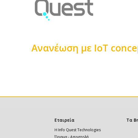
Ανανέωση με ΙοΤ concep
Κυρίως
κείμενο
Σελιδοποίηση
Κεντρική
Εταιρεία
Τα B
πλοήγηση
Η Info Quest Technologies
Όραμα - Αποστολή