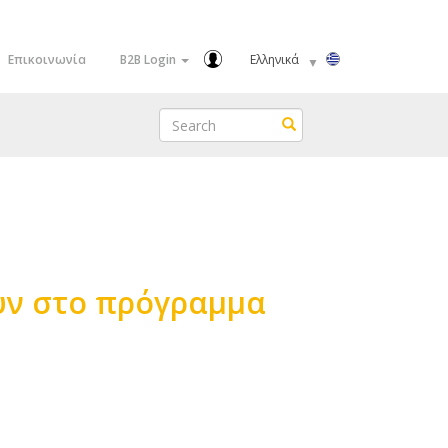
Select
Επικοινωνία
B2B Login
your
language
Search
Search
ουν στο πρόγραμμα