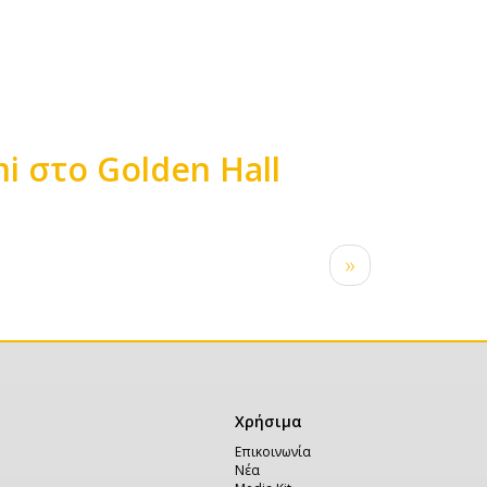
i στο Golden Hall
Next
››
page
Χρήσιμα
Χρήσιμα
Επικοινωνία
Νέα