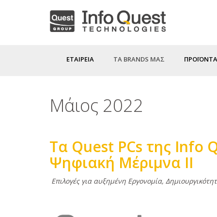
Παράκαμψη
προς
το
κυρίως
ΕΤΑΙΡΕΙΑ
ΤΑ BRANDS ΜΑΣ
ΠΡΟΪΟΝΤΑ
περιεχόμενο
Μάιος 2022
Τα Quest PCs της Info
Ψηφιακή Μέριμνα ΙΙ
Κυρίως
Επιλογές για αυξημένη Εργονομία, Δημιουργικό
κείμενο