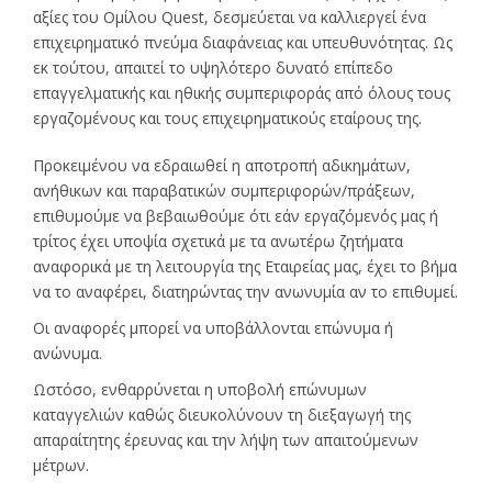
αξίες του Ομίλου Quest, δεσμεύεται να καλλιεργεί ένα
επιχειρηματικό πνεύμα διαφάνειας και υπευθυνότητας. Ως
εκ τούτου, απαιτεί το υψηλότερο δυνατό επίπεδο
επαγγελματικής και ηθικής συμπεριφοράς από όλους τους
εργαζομένους και τους επιχειρηματικούς εταίρους της.
Προκειμένου να εδραιωθεί η αποτροπή αδικημάτων,
ανήθικων και παραβατικών συμπεριφορών/πράξεων,
επιθυμούμε να βεβαιωθούμε ότι εάν εργαζόμενός μας ή
τρίτος έχει υποψία σχετικά με τα ανωτέρω ζητήματα
αναφορικά με τη λειτουργία της Εταιρείας μας, έχει το βήμα
να το αναφέρει, διατηρώντας την ανωνυμία αν το επιθυμεί.
Οι αναφορές μπορεί να υποβάλλονται επώνυμα ή
ανώνυμα.
Ωστόσο, ενθαρρύνεται η υποβολή επώνυμων
καταγγελιών καθώς διευκολύνουν τη διεξαγωγή της
απαραίτητης έρευνας και την λήψη των απαιτούμενων
μέτρων.