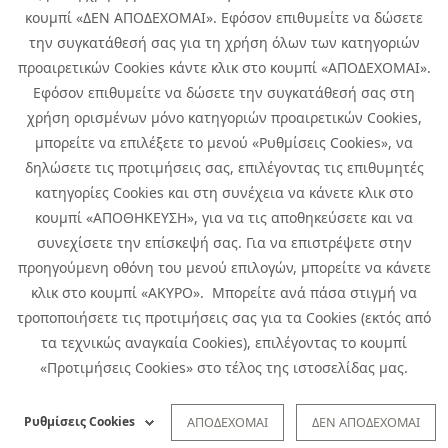
κουμπί «ΔΕΝ ΑΠΟΔΕΧΟΜΑΙ». Εφόσον επιθυμείτε να δώσετε
την συγκατάθεσή σας για τη χρήση όλων των κατηγοριών
προαιρετικών Cookies κάντε κλικ στο κουμπί «ΑΠΟΔΕΧΟΜΑΙ».
Εφόσον επιθυμείτε να δώσετε την συγκατάθεσή σας στη
χρήση ορισμένων μόνο κατηγοριών προαιρετικών Cookies,
μπορείτε να επιλέξετε το μενού «Ρυθμίσεις Cookies», να
δηλώσετε τις προτιμήσεις σας, επιλέγοντας τις επιθυμητές
κατηγορίες Cookies και στη συνέχεια να κάνετε κλικ στο
κουμπί «ΑΠΟΘΗΚΕΥΣΗ», για να τις αποθηκεύσετε και να
συνεχίσετε την επίσκεψή σας. Για να επιστρέψετε στην
προηγούμενη οθόνη του μενού επιλογών, μπορείτε να κάνετε
Copyright © 2026 Infoquest.gr Με επιφύλαξη κάθε νόμιμου δικαιώματος.
κλικ στο κουμπί «ΑΚΥΡΟ». Μπορείτε ανά πάσα στιγμή να
τροποποιήσετε τις προτιμήσεις σας για τα Cookies (εκτός από
Πολιτική Cookies
Προτιμήσεις Cookies
|
Όροι Χρήσης
τα τεχνικώς αναγκαία Cookies), επιλέγοντας το κουμπί
Πολιτική Απορρήτου: Για να ενημερωθείτε σχετικά με την επεξεργασία
προσωπικών δεδομένων πατήστε
εδώ
.
«Προτιμήσεις Cookies» στο τέλος της ιστοσελίδας μας.
Ειδική Δήλωση CCTV
|
Ειδική Δήλωση Απορρήτου Υποβολής
Αναφορών
Ρυθμίσεις Cookies
ΑΠΟΔΕΧΟΜΑΙ
ΔΕΝ ΑΠΟΔΕΧΟΜΑΙ