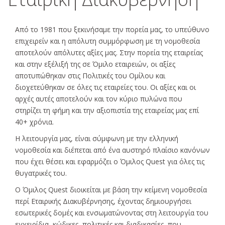
Από το 1981 που ξεκινήσαμε την πορεία μας, το υπεύθυνο
επιχειρείν και η απόλυτη συμμόρφωση με τη νομοθεσία
αποτελούν απόλυτες αξίες μας. Στην πορεία της εταιρείας
και στην εξέλιξή της σε Όμιλο εταιρειών, οι αξίες
αποτυπώθηκαν στις Πολιτικές του Ομίλου και
διοχετεύθηκαν σε όλες τις εταιρείες του. Οι αξίες και οι
αρχές αυτές αποτελούν και τον κύριο πυλώνα που
στηρίζει τη φήμη και την αξιοπιστία της εταιρείας μας επί
40+ χρόνια.
Η λειτουργία μας, είναι σύμφωνη με την ελληνική
νομοθεσία και διέπεται από ένα αυστηρό πλαίσιο κανόνων
που έχει θέσει και εφαρμόζει ο Όμιλος Quest για όλες τις
θυγατρικές του.
Ο Όμιλος Quest διοικείται με βάση την κείμενη νομοθεσία
περί Εταιρικής Διακυβέρνησης, έχοντας δημιουργήσει
εσωτερικές δομές και ενσωματώνοντας στη λειτουργία του
εγχειρίδια, κώδικες, πολιτικές και διαδικασίες, που