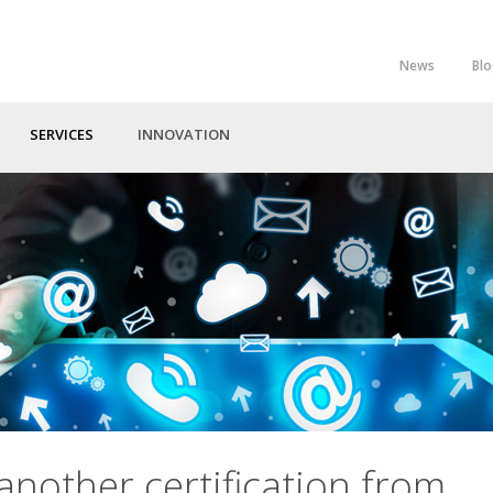
News
Bl
Top
Menu
SERVICES
INNOVATION
nother certification from