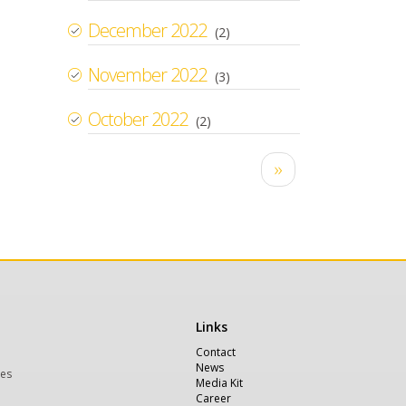
December 2022
(2)
November 2022
(3)
October 2022
(2)
Pagination
Next
››
page
Links
Χρήσιμα
Contact
News
ces
Media Kit
Career