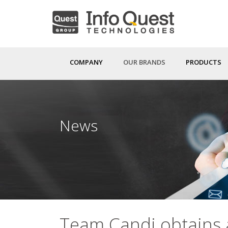
Skip
to
main
content
COMPANY
OUR BRANDS
PRODUCTS
News
Team Candi obtains a