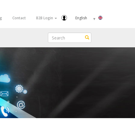
Select
og
Contact
B2B Login
your
language
Search
Search