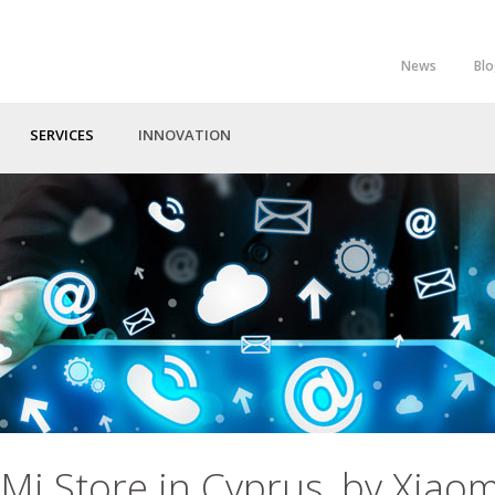
News
Bl
Top
Menu
SERVICES
INNOVATION
 Mi Store in Cyprus, by Xiaom