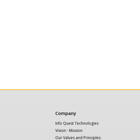
Κεντρική
Company
πλοήγηση
Info Quest Technologies
Vision - Mission
Our Values and Principles