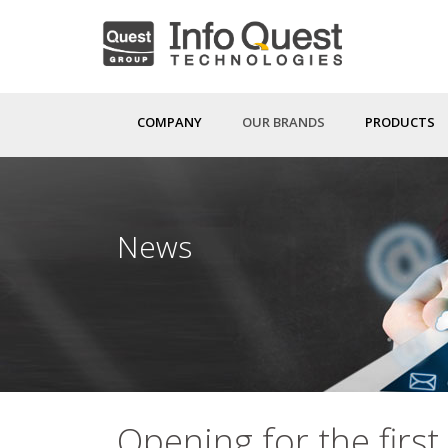
Skip
to
main
content
COMPANY
OUR BRANDS
PRODUCTS
News
Opening for the first