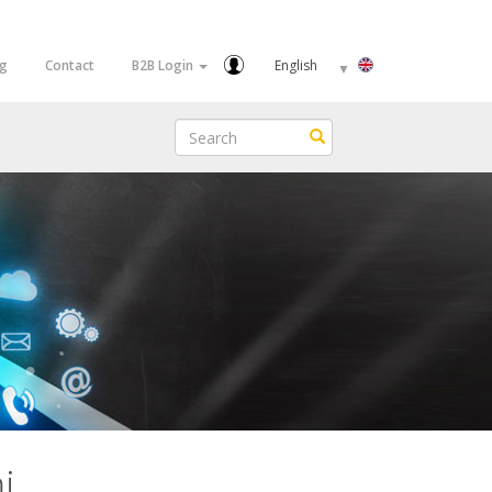
Select
og
Contact
B2B Login
your
language
Search
Search
i