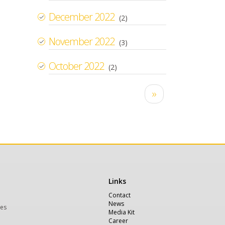
December 2022
(2)
November 2022
(3)
October 2022
(2)
Pagination
Next
››
page
Links
Χρήσιμα
Contact
News
ces
Media Kit
Career