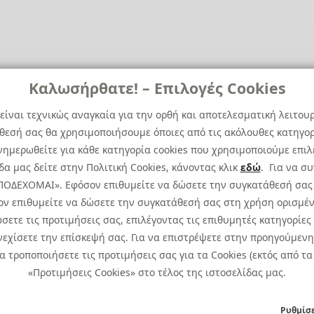
Καλωσήρθατε! – Επιλογές Cookies
είναι τεχνικώς αναγκαία για την ορθή και αποτελεσματική λειτου
άθεσή σας θα χρησιμοποιήσουμε όποιες από τις ακόλουθες κατηγορί
ημερωθείτε για κάθε κατηγορία cookies που χρησιμοποιούμε επιλ
α μας δείτε στην Πολιτική Cookies, κάνοντας κλικ
εδώ
. Για να σ
 ΑΠΟΔΕΧΟΜΑΙ». Εφόσον επιθυμείτε να δώσετε την συγκατάθεσή σας
ον επιθυμείτε να δώσετε την συγκατάθεσή σας στη χρήση ορισμέν
σετε τις προτιμήσεις σας, επιλέγοντας τις επιθυμητές κατηγορίες
εχίσετε την επίσκεψή σας. Για να επιστρέψετε στην προηγούμενη 
Cookies Policy
Cookies 
τροποποιήσετε τις προτιμήσεις σας για τα Cookies (εκτός από τα 
Privacy Policy: To learn more about 
«Προτιμήσεις Cookies» στο τέλος της ιστοσελίδας μας.
CCTV Privacy Policy
|
Specific
Ρυθμίσε