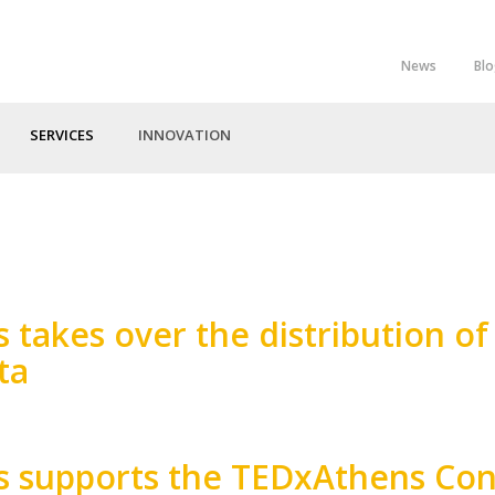
News
Bl
Top
Menu
SERVICES
INNOVATION
 takes over the distribution o
ta
s supports the TEDxAthens Co