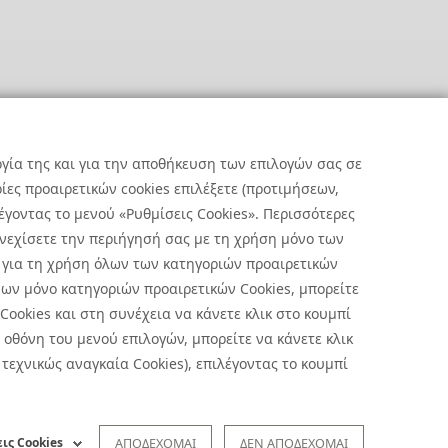
ργία της και για την αποθήκευση των επιλογών σας σε
ες προαιρετικών cookies επιλέξετε (προτιμήσεων,
έγοντας το μενού «Ρυθμίσεις Cookies». Περισσότερες
υνεχίσετε την περιήγησή σας με τη χρήση μόνο των
 για τη χρήση όλων των κατηγοριών προαιρετικών
ων μόνο κατηγοριών προαιρετικών Cookies, μπορείτε
 Cookies και στη συνέχεια να κάνετε κλικ στο κουμπί
οθόνη του μενού επιλογών, μπορείτε να κάνετε κλικ
Preferences
|
Terms of Use
τεχνικώς αναγκαία Cookies), επιλέγοντας το κουμπί
the processing of personal data click
here
.
 Privacy Notice of Incident Reporting
ις Cookies
ΑΠΟΔΕΧΟΜΑΙ
ΔΕΝ ΑΠΟΔΕΧΟΜΑΙ