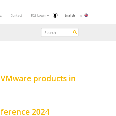
Select
og
Contact
B2B Login
your
language
Search
Search
f VMware products in
nference 2024