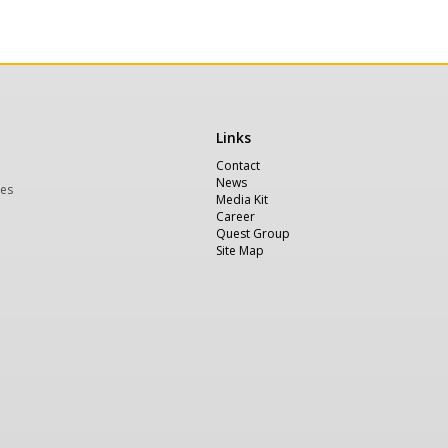
Links
Χρήσιμα
Contact
News
ces
Media Kit
Career
Quest Group
Site Map