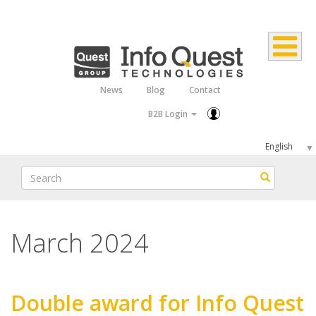
Skip
to
main
content
News
Blog
Contact
Top
B2B Login
Menu
Select
your
Search
Search
language
March 2024
Double award for Info Quest