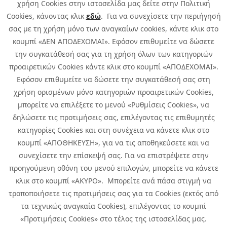
χρήση Cookies στην ιστοσελίδα μας δείτε στην Πολιτική
Cookies, κάνοντας κλικ
εδώ
. Για να συνεχίσετε την περιήγησή
σας με τη χρήση μόνο των αναγκαίων cookies, κάντε κλικ στο
κουμπί «ΔΕΝ ΑΠΟΔΕΧΟΜΑΙ». Εφόσον επιθυμείτε να δώσετε
την συγκατάθεσή σας για τη χρήση όλων των κατηγοριών
προαιρετικών Cookies κάντε κλικ στο κουμπί «ΑΠΟΔΕΧΟΜΑΙ».
Εφόσον επιθυμείτε να δώσετε την συγκατάθεσή σας στη
χρήση ορισμένων μόνο κατηγοριών προαιρετικών Cookies,
μπορείτε να επιλέξετε το μενού «Ρυθμίσεις Cookies», να
δηλώσετε τις προτιμήσεις σας, επιλέγοντας τις επιθυμητές
κατηγορίες Cookies και στη συνέχεια να κάνετε κλικ στο
κουμπί «ΑΠΟΘΗΚΕΥΣΗ», για να τις αποθηκεύσετε και να
συνεχίσετε την επίσκεψή σας. Για να επιστρέψετε στην
προηγούμενη οθόνη του μενού επιλογών, μπορείτε να κάνετε
Copyright © 2026 Infoquest.gr All Rights Reserved.
κλικ στο κουμπί «ΑΚΥΡΟ». Μπορείτε ανά πάσα στιγμή να
τροποποιήσετε τις προτιμήσεις σας για τα Cookies (εκτός από
Cookies Policy
Cookies Preferences
|
Terms of Use
τα τεχνικώς αναγκαία Cookies), επιλέγοντας το κουμπί
Privacy Policy: To learn more about the processing of personal data
«Προτιμήσεις Cookies» στο τέλος της ιστοσελίδας μας.
click
here
.