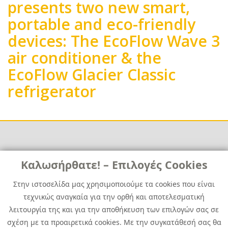
presents two new smart,
portable and eco-friendly
devices: The EcoFlow Wave 3
air conditioner & the
EcoFlow Glacier Classic
refrigerator
Links
Καλωσήρθατε! – Επιλογές Cookies
Χρήσιμα
Contact
News
Στην ιστοσελίδα μας χρησιμοποιούμε τα cookies που είναι
Media Kit
τεχνικώς αναγκαία για την ορθή και αποτελεσματική
Career
Quest Group
λειτουργία της και για την αποθήκευση των επιλογών σας σε
Site Map
σχέση με τα προαιρετικά cookies. Με την συγκατάθεσή σας θα