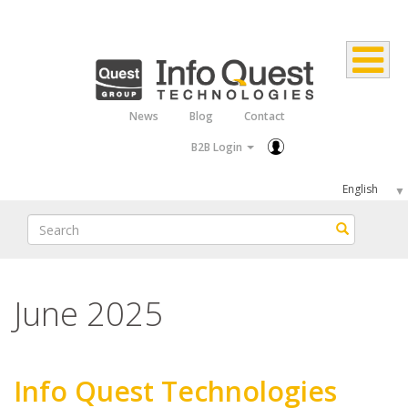
Skip
to
main
content
News
Blog
Contact
Top
B2B Login
Menu
Select
your
Search
Search
language
June 2025
Info Quest Technologies