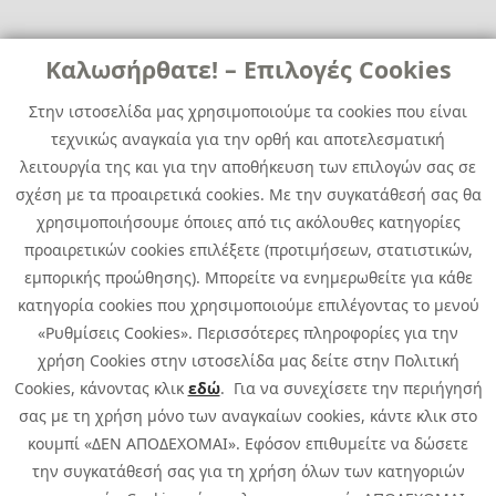
Links
Καλωσήρθατε! – Επιλογές Cookies
Χρήσιμα
Contact
News
Στην ιστοσελίδα μας χρησιμοποιούμε τα cookies που είναι
Media Kit
τεχνικώς αναγκαία για την ορθή και αποτελεσματική
Career
Quest Group
λειτουργία της και για την αποθήκευση των επιλογών σας σε
Site Map
σχέση με τα προαιρετικά cookies. Με την συγκατάθεσή σας θα
χρησιμοποιήσουμε όποιες από τις ακόλουθες κατηγορίες
προαιρετικών cookies επιλέξετε (προτιμήσεων, στατιστικών,
εμπορικής προώθησης). Μπορείτε να ενημερωθείτε για κάθε
κατηγορία cookies που χρησιμοποιούμε επιλέγοντας το μενού
«Ρυθμίσεις Cookies». Περισσότερες πληροφορίες για την
χρήση Cookies στην ιστοσελίδα μας δείτε στην Πολιτική
Cookies, κάνοντας κλικ
εδώ
. Για να συνεχίσετε την περιήγησή
σας με τη χρήση μόνο των αναγκαίων cookies, κάντε κλικ στο
κουμπί «ΔΕΝ ΑΠΟΔΕΧΟΜΑΙ». Εφόσον επιθυμείτε να δώσετε
την συγκατάθεσή σας για τη χρήση όλων των κατηγοριών