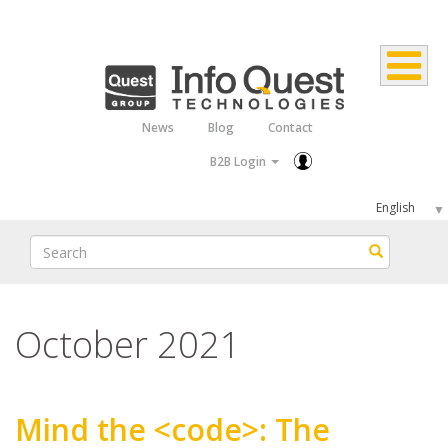
Skip
to
main
content
News
Blog
Contact
Top
B2B Login
Menu
Select
your
Search
Search
language
October 2021
Mind the <code>: The