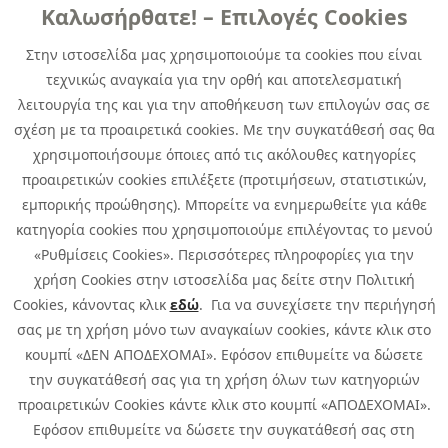
Links
Καλωσήρθατε! – Επιλογές Cookies
Χρήσιμα
Contact
News
Στην ιστοσελίδα μας χρησιμοποιούμε τα cookies που είναι
Media Kit
τεχνικώς αναγκαία για την ορθή και αποτελεσματική
Career
Quest Group
λειτουργία της και για την αποθήκευση των επιλογών σας σε
Site Map
σχέση με τα προαιρετικά cookies. Με την συγκατάθεσή σας θα
χρησιμοποιήσουμε όποιες από τις ακόλουθες κατηγορίες
προαιρετικών cookies επιλέξετε (προτιμήσεων, στατιστικών,
εμπορικής προώθησης). Μπορείτε να ενημερωθείτε για κάθε
κατηγορία cookies που χρησιμοποιούμε επιλέγοντας το μενού
«Ρυθμίσεις Cookies». Περισσότερες πληροφορίες για την
χρήση Cookies στην ιστοσελίδα μας δείτε στην Πολιτική
Cookies, κάνοντας κλικ
εδώ
. Για να συνεχίσετε την περιήγησή
σας με τη χρήση μόνο των αναγκαίων cookies, κάντε κλικ στο
κουμπί «ΔΕΝ ΑΠΟΔΕΧΟΜΑΙ». Εφόσον επιθυμείτε να δώσετε
την συγκατάθεσή σας για τη χρήση όλων των κατηγοριών
προαιρετικών Cookies κάντε κλικ στο κουμπί «ΑΠΟΔΕΧΟΜΑΙ».
Εφόσον επιθυμείτε να δώσετε την συγκατάθεσή σας στη