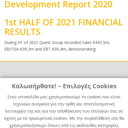
Development Report 2020
1st HALF OF 2021 FINANCIAL
RESULTS
Body
During H1 of 2021 Quest Group recorded Sales €447,5m,
EBITDA €39,3m and EBT €30,4m, demonstrating:
Links
Καλωσήρθατε! – Επιλογές Cookies
Χρήσιμα
Contact
News
Στην ιστοσελίδα μας χρησιμοποιούμε τα cookies που είναι
Media Kit
τεχνικώς αναγκαία για την ορθή και αποτελεσματική
Career
Quest Group
λειτουργία της και για την αποθήκευση των επιλογών σας σε
Site Map
σχέση με τα προαιρετικά cookies. Με την συγκατάθεσή σας θα
χρησιμοποιήσουμε όποιες από τις ακόλουθες κατηγορίες