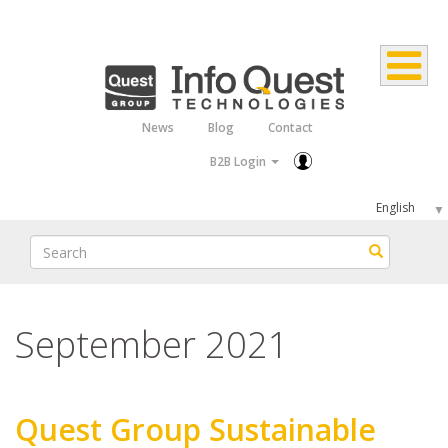
Skip
to
main
content
News
Blog
Contact
Top
B2B Login
Menu
Select
your
Search
Search
language
September 2021
Quest Group Sustainable