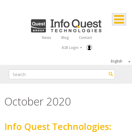
Skip
to
main
content
News
Blog
Contact
Top
B2B Login
Menu
Select
your
Search
Search
language
October 2020
Info Quest Technologies: