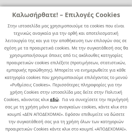
Links
Καλωσήρθατε! – Επιλογές Cookies
Χρήσιμα
Contact
News
Στην ιστοσελίδα μας χρησιμοποιούμε τα cookies που είναι
Media Kit
τεχνικώς αναγκαία για την ορθή και αποτελεσματική
Career
Quest Group
λειτουργία της και για την αποθήκευση των επιλογών σας σε
Site Map
σχέση με τα προαιρετικά cookies. Με την συγκατάθεσή σας θα
χρησιμοποιήσουμε όποιες από τις ακόλουθες κατηγορίες
προαιρετικών cookies επιλέξετε (προτιμήσεων, στατιστικών,
εμπορικής προώθησης). Μπορείτε να ενημερωθείτε για κάθε
κατηγορία cookies που χρησιμοποιούμε επιλέγοντας το μενού
«Ρυθμίσεις Cookies». Περισσότερες πληροφορίες για την
χρήση Cookies στην ιστοσελίδα μας δείτε στην Πολιτική
Cookies, κάνοντας κλικ
εδώ
. Για να συνεχίσετε την περιήγησή
σας με τη χρήση μόνο των αναγκαίων cookies, κάντε κλικ στο
κουμπί «ΔΕΝ ΑΠΟΔΕΧΟΜΑΙ». Εφόσον επιθυμείτε να δώσετε
την συγκατάθεσή σας για τη χρήση όλων των κατηγοριών
προαιρετικών Cookies κάντε κλικ στο κουμπί «ΑΠΟΔΕΧΟΜΑΙ».