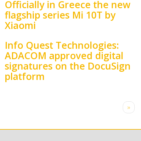
Officially in Greece the new
flagship series Mi 10T by
Xiaomi
Info Quest Technologies:
ADACOM approved digital
signatures on the DocuSign
platform
Body
Pagination
Next
››
page