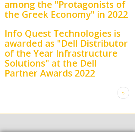
among the "Protagonists of
the Greek Economy" in 2022
Body
Info Quest Technologies is
awarded as "Dell Distributor
of the Year Infrastructure
Solutions" at the Dell
Partner Awards 2022
Body
Pagination
Next
››
page