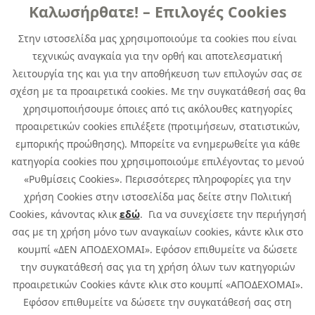
Links
Καλωσήρθατε! – Επιλογές Cookies
Χρήσιμα
Contact
News
Στην ιστοσελίδα μας χρησιμοποιούμε τα cookies που είναι
Media Kit
τεχνικώς αναγκαία για την ορθή και αποτελεσματική
Career
Quest Group
λειτουργία της και για την αποθήκευση των επιλογών σας σε
Site Map
σχέση με τα προαιρετικά cookies. Με την συγκατάθεσή σας θα
χρησιμοποιήσουμε όποιες από τις ακόλουθες κατηγορίες
προαιρετικών cookies επιλέξετε (προτιμήσεων, στατιστικών,
εμπορικής προώθησης). Μπορείτε να ενημερωθείτε για κάθε
κατηγορία cookies που χρησιμοποιούμε επιλέγοντας το μενού
«Ρυθμίσεις Cookies». Περισσότερες πληροφορίες για την
χρήση Cookies στην ιστοσελίδα μας δείτε στην Πολιτική
Cookies, κάνοντας κλικ
εδώ
. Για να συνεχίσετε την περιήγησή
σας με τη χρήση μόνο των αναγκαίων cookies, κάντε κλικ στο
κουμπί «ΔΕΝ ΑΠΟΔΕΧΟΜΑΙ». Εφόσον επιθυμείτε να δώσετε
την συγκατάθεσή σας για τη χρήση όλων των κατηγοριών
προαιρετικών Cookies κάντε κλικ στο κουμπί «ΑΠΟΔΕΧΟΜΑΙ».
Εφόσον επιθυμείτε να δώσετε την συγκατάθεσή σας στη