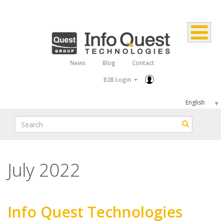
Skip
to
main
content
News
Blog
Contact
Top
B2B Login
Menu
Select
your
Search
Search
language
July 2022
Info Quest Technologies