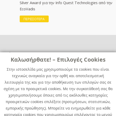
Silver Award για την Info Quest Technologies από την
EcoVadis
ΠΕΡΙΣΣΟΤΕΡΑ
Χρήσιμα
Χρήσιμα
Καλωσήρθατε! – Επιλογές Cookies
Επικοινωνία
Νέα
Στην ιστοσελίδα μας χρησιμοποιούμε τα cookies που είναι
Media Kit
Καριέρα
τεχνικώς αναγκαία για την ορθή και αποτελεσματική
Όμιλος Quest
λειτουργία της και για την αποθήκευση των επιλογών σας σε
Site Map
σχέση με τα προαιρετικά cookies. Με την συγκατάθεσή σας θα
χρησιμοποιήσουμε όποιες από τις ακόλουθες κατηγορίες
προαιρετικών cookies επιλέξετε (προτιμήσεων, στατιστικών,
εμπορικής προώθησης). Μπορείτε να ενημερωθείτε για κάθε
κατηγορία cookies που χρησιμοποιούμε επιλέγοντας το μενού