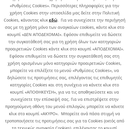
«Ρυθμίσεις Cookies». Περισσότερες πληροφορίες για την
χρήση Cookies στην ιστοσελίδα μας δείτε στην Πολιτική
Cookies, κάνοντας κλικ
εδώ
. Για να συνεχίσετε την περιήγησή
σας με τη χρήση μόνο των αναγκαίων cookies, κάντε κλικ στο
κουμπί «ΔΕΝ ΑΠΟΔΕΧΟΜΑΙ». Εφόσον επιθυμείτε να δώσετε
την συγκατάθεσή σας για τη χρήση όλων των κατηγοριών
προαιρετικών Cookies κάντε κλικ στο κουμπί «ΑΠΟΔΕΧΟΜΑΙ».
Εφόσον επιθυμείτε να δώσετε την συγκατάθεσή σας στη
χρήση ορισμένων μόνο κατηγοριών προαιρετικών Cookies,
μπορείτε να επιλέξετε το μενού «Ρυθμίσεις Cookies», να
δηλώσετε τις προτιμήσεις σας, επιλέγοντας τις επιθυμητές
κατηγορίες Cookies και στη συνέχεια να κάνετε κλικ στο
κουμπί «ΑΠΟΘΗΚΕΥΣΗ», για να τις αποθηκεύσετε και να
συνεχίσετε την επίσκεψή σας. Για να επιστρέψετε στην
προηγούμενη οθόνη του μενού επιλογών, μπορείτε να κάνετε
Copyright © 2026 Infoquest.gr Με επιφύλαξη κάθε νόμιμου δικαιώματος.
κλικ στο κουμπί «ΑΚΥΡΟ». Μπορείτε ανά πάσα στιγμή να
τροποποιήσετε τις προτιμήσεις σας για τα Cookies (εκτός από
Πολιτική Cookies
Προτιμήσεις Cookies
|
Όροι Χρήσης
τα τεχνικώς αναγκαία Cookies), επιλέγοντας το κουμπί
Πολιτική Απορρήτου: Για να ενημερωθείτε σχετικά με την επεξεργασία