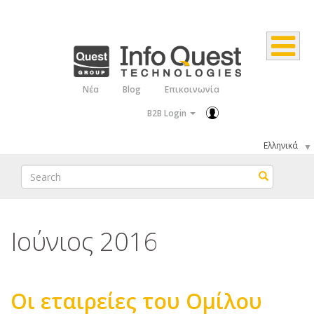
Παράκαμψη
προς
το
κυρίως
Νέα
Blog
Επικοινωνία
Top
περιεχόμενο
B2B Login
Menu
Select
your
Search
Search
language
Ιούνιος 2016
Οι εταιρείες του Ομίλου