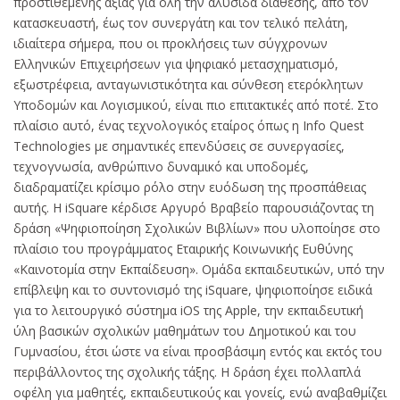
προστιθέμενης αξίας για όλη την αλυσίδα διάθεσης, από τον
κατασκευαστή, έως τον συνεργάτη και τον τελικό πελάτη,
ιδιαίτερα σήμερα, που οι προκλήσεις των σύγχρονων
Ελληνικών Επιχειρήσεων για ψηφιακό μετασχηματισμό,
εξωστρέφεια, ανταγωνιστικότητα και σύνθεση ετερόκλητων
Υποδομών και Λογισμικού, είναι πιο επιτακτικές από ποτέ. Στο
πλαίσιο αυτό, ένας τεχνολογικός εταίρος όπως η Info Quest
Technologies με σημαντικές επενδύσεις σε συνεργασίες,
τεχνογνωσία, ανθρώπινο δυναμικό και υποδομές,
διαδραματίζει κρίσιμο ρόλο στην ευόδωση της προσπάθειας
αυτής. Η iSquare κέρδισε Αργυρό Βραβείο παρουσιάζοντας τη
δράση «Ψηφιοποίηση Σχολικών Βιβλίων» που υλοποίησε στο
πλαίσιο του προγράμματος Εταιρικής Κοινωνικής Ευθύνης
«Καινοτομία στην Εκπαίδευση». Ομάδα εκπαιδευτικών, υπό την
επίβλεψη και το συντονισμό της iSquare, ψηφιοποίησε ειδικά
για το λειτουργικό σύστημα iOS της Apple, την εκπαιδευτική
ύλη βασικών σχολικών μαθημάτων του Δημοτικού και του
Γυμνασίου, έτσι ώστε να είναι προσβάσιμη εντός και εκτός του
περιβάλλοντος της σχολικής τάξης. Η δράση έχει πολλαπλά
οφέλη για μαθητές, εκπαιδευτικούς και γονείς, ενώ αναβαθμίζει