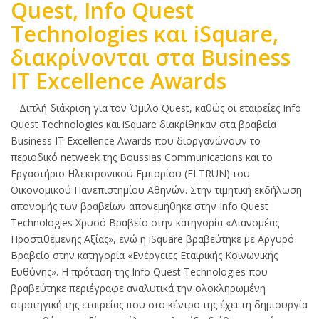
Quest, Info Quest
Technologies και iSquare,
διακρίνονται στα Business
IT Excellence Awards
Κυρίως
Διπλή διάκριση για τον Όμιλο Quest, καθώς οι εταιρείες Info
κείμενο
Quest Technologies και iSquare διακρίθηκαν στα βραβεία
Business IT Excellence Awards που διοργανώνουν το
περιοδικό netweek της Boussias Communications και το
Εργαστήριο Ηλεκτρονικού Εμπορίου (ELTRUN) του
Οικονομικού Πανεπιστημίου Αθηνών. Στην τιμητική εκδήλωση
απονομής των βραβείων απονεμήθηκε στην Info Quest
Technologies Χρυσό Βραβείο στην κατηγορία «Διανομέας
Προστιθέμενης Αξίας», ενώ η iSquare βραβεύτηκε με Αργυρό
Βραβείο στην κατηγορία «Ενέργειες Εταιρικής Κοινωνικής
Ευθύνης». H πρόταση της Info Quest Technologies που
βραβεύτηκε περιέγραφε αναλυτικά την ολοκληρωμένη
στρατηγική της εταιρείας που στο κέντρο της έχει τη δημιουργία