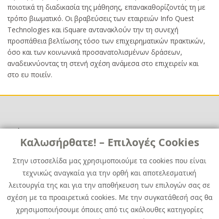
ποιοτικά τη διαδικασία της μάθησης, επανακαθορίζοντάς τη με
τρόπο βιωματικό. Οι βραβεύσεις των εταιρειών Info Quest
Technologies και iSquare αντανακλούν την τη συνεχή
προσπάθεια βελτίωσης τόσο των επιχειρηματικών πρακτικών,
όσο και των κοινωνικά προσανατολισμένων δράσεων,
αναδεικνύοντας τη στενή σχέση ανάμεσα στο επιχειρείν και
στο ευ ποιείν.
Χρήσιμα
Χρήσιμα
Καλωσήρθατε! – Επιλογές Cookies
Επικοινωνία
Νέα
Στην ιστοσελίδα μας χρησιμοποιούμε τα cookies που είναι
Media Kit
Καριέρα
τεχνικώς αναγκαία για την ορθή και αποτελεσματική
Όμιλος Quest
λειτουργία της και για την αποθήκευση των επιλογών σας σε
Site Map
σχέση με τα προαιρετικά cookies. Με την συγκατάθεσή σας θα
χρησιμοποιήσουμε όποιες από τις ακόλουθες κατηγορίες