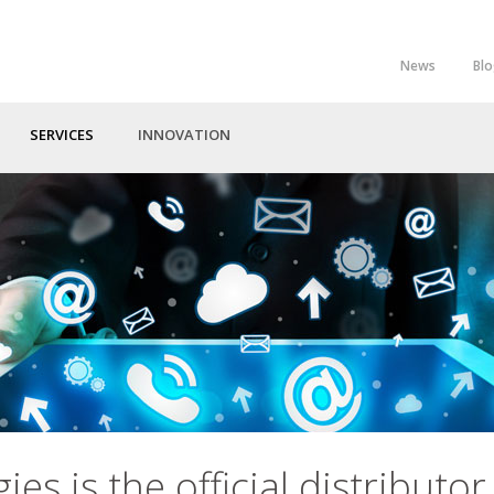
News
Bl
Top
Menu
SERVICES
INNOVATION
es is the official distributor