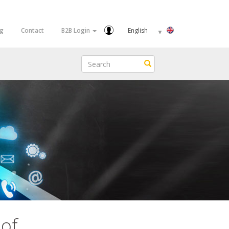
Select
og
Contact
B2B Login
your
language
Search
Search
 of