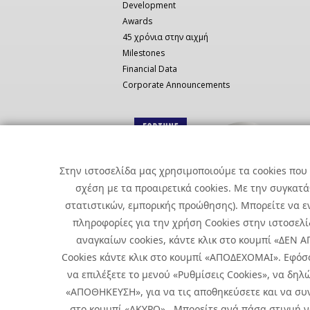
Development
Awards
45 χρόνια στην αιχμή
Milestones
Financial Data
Corporate Announcements
Στην ιστοσελίδα μας χρησιμοποιούμε τα cookies που 
σχέση με τα προαιρετικά cookies. Με την συγκατ
στατιστικών, εμπορικής προώθησης). Μπορείτε να εν
πληροφορίες για την χρήση Cookies στην ιστοσελίδ
αναγκαίων cookies, κάντε κλικ στο κουμπί «ΔΕΝ
Cookies κάντε κλικ στο κουμπί «ΑΠΟΔΕΧΟΜΑΙ». Εφόσ
να επιλέξετε το μενού «Ρυθμίσεις Cookies», να δηλώ
«ΑΠΟΘΗΚΕΥΣΗ», για να τις αποθηκεύσετε και να συν
Copyright © 2026 Infoquest.gr All Rights Reserved.
στο κουμπί «ΑΚΥΡΟ». Μπορείτε ανά πάσα στιγμή να 