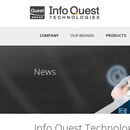
Skip
to
main
content
COMPANY
OUR BRANDS
PRODUCTS
News
Info Quest Technologi