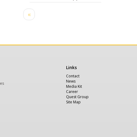
Pagination
Previous
‹‹
page
Links
Χρήσιμα
Contact
News
ces
Media Kit
Career
Quest Group
Site Map