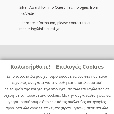
Silver Award for Info Quest Technologies from
EcoVadis
For more information, please contact us at
marketing@info.quest.gr
Links
Καλωσήρθατε! – Επιλογές Cookies
Χρήσιμα
Contact
News
Στην ιστοσελίδα μας χρησιμοποιούμε τα cookies που είναι
Media Kit
τεχνικώς αναγκαία για την ορθή και αποτελεσματική
Career
Quest Group
λειτουργία της και για την αποθήκευση των επιλογών σας σε
Site Map
σχέση με τα προαιρετικά cookies. Με την συγκατάθεσή σας θα
χρησιμοποιήσουμε όποιες από τις ακόλουθες κατηγορίες
προαιρετικών cookies επιλέξετε (προτιμήσεων, στατιστικών,