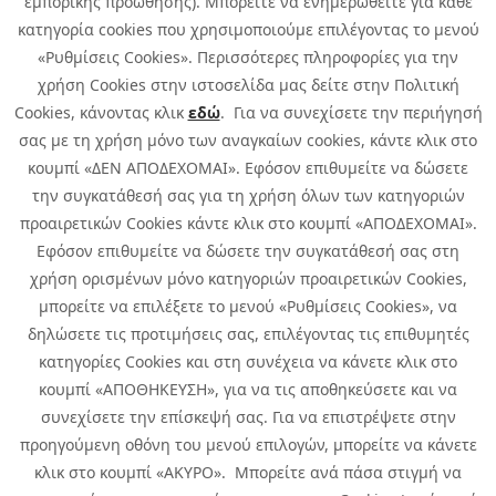
εμπορικής προώθησης). Μπορείτε να ενημερωθείτε για κάθε
κατηγορία cookies που χρησιμοποιούμε επιλέγοντας το μενού
«Ρυθμίσεις Cookies». Περισσότερες πληροφορίες για την
χρήση Cookies στην ιστοσελίδα μας δείτε στην Πολιτική
Cookies, κάνοντας κλικ
εδώ
. Για να συνεχίσετε την περιήγησή
σας με τη χρήση μόνο των αναγκαίων cookies, κάντε κλικ στο
κουμπί «ΔΕΝ ΑΠΟΔΕΧΟΜΑΙ». Εφόσον επιθυμείτε να δώσετε
την συγκατάθεσή σας για τη χρήση όλων των κατηγοριών
προαιρετικών Cookies κάντε κλικ στο κουμπί «ΑΠΟΔΕΧΟΜΑΙ».
Εφόσον επιθυμείτε να δώσετε την συγκατάθεσή σας στη
χρήση ορισμένων μόνο κατηγοριών προαιρετικών Cookies,
μπορείτε να επιλέξετε το μενού «Ρυθμίσεις Cookies», να
δηλώσετε τις προτιμήσεις σας, επιλέγοντας τις επιθυμητές
κατηγορίες Cookies και στη συνέχεια να κάνετε κλικ στο
κουμπί «ΑΠΟΘΗΚΕΥΣΗ», για να τις αποθηκεύσετε και να
συνεχίσετε την επίσκεψή σας. Για να επιστρέψετε στην
προηγούμενη οθόνη του μενού επιλογών, μπορείτε να κάνετε
Copyright © 2026 Infoquest.gr All Rights Reserved.
κλικ στο κουμπί «ΑΚΥΡΟ». Μπορείτε ανά πάσα στιγμή να