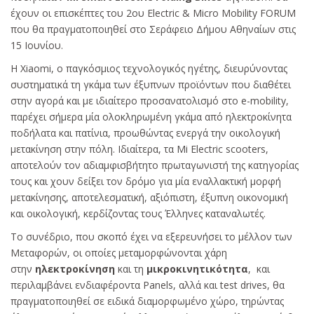
έχουν οι επισκέπτες του 2ου Electric & Micro Mobility FORUM
που θα πραγματοποιηθεί στο Σεράφειο Δήμου Αθηναίων στις
15 Ιουνίου.
H Xiaomi, ο παγκόσμιος τεχνολογικός ηγέτης, διευρύνοντας
συστηματικά τη γκάμα των έξυπνων προϊόντων που διαθέτει
στην αγορά και με ιδιαίτερο προσανατολισμό στο e-mobility,
παρέχει σήμερα μία ολοκληρωμένη γκάμα από ηλεκτροκίνητα
ποδήλατα και πατίνια, προωθώντας ενεργά την οικολογική
μετακίνηση στην πόλη. Ιδιαίτερα, τα Mi Electric scooters,
αποτελούν τον αδιαμφισβήτητο πρωταγωνιστή της κατηγορίας
τους και χουν δείξει τον δρόμο για μία εναλλακτική μορφή
μετακίνησης, αποτελεσματική, αξιόπιστη, έξυπνη οικονομική
και οικολογική, κερδίζοντας τους Έλληνες καταναλωτές.
Το συνέδριο, που σκοπό έχει να εξερευνήσει το μέλλον των
Μεταφορών, οι οποίες μεταμορφώνονται χάρη
στην
ηλεκτροκίνηση
και τη
μικροκινητικότητα
, και
περιλαμβάνει ενδιαφέροντα Panels, αλλά και test drives, θα
πραγματοποιηθεί σε ειδικά διαμορφωμένο χώρο, τηρώντας