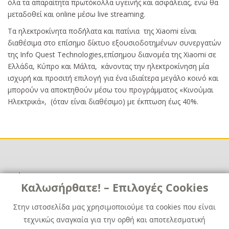
όλα τα απαραίτητα πρωτόκολλα υγεινής και ασφάλειας, ενώ θα
μεταδοθεί και online μέσω live streaming.
Τα ηλεκτροκίνητα ποδήλατα και πατίνια της Xiaomi είναι
διαθέσιμα στο επίσημο δίκτυο εξουσιοδοτημένων συνεργατών
της Info Quest Technologies,επίσημου διανομέα της Xiaomi σε
Ελλάδα, Κύπρο και Μάλτα, κάνοντας την ηλεκτροκίνηση μία
ισχυρή και προσιτή επιλογή για ένα ιδιαίτερα μεγάλο κοινό και
μπορούν να αποκτηθούν μέσω του προγράμματος «Κινούμαι
Ηλεκτρικά», (όταν είναι διαθέσιμο) με έκπτωση έως 40%.
Χρήσιμα
Χρήσιμα
Καλωσήρθατε! – Επιλογές Cookies
Επικοινωνία
Νέα
Στην ιστοσελίδα μας χρησιμοποιούμε τα cookies που είναι
Media Kit
Καριέρα
τεχνικώς αναγκαία για την ορθή και αποτελεσματική
Όμιλος Quest