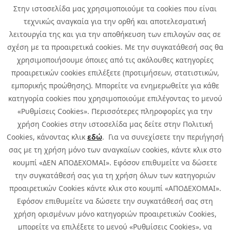
Νέα
Στην ιστοσελίδα μας χρησιμοποιούμε τα cookies που είναι
Media Kit
Καριέρα
τεχνικώς αναγκαία για την ορθή και αποτελεσματική
Όμιλος Quest
λειτουργία της και για την αποθήκευση των επιλογών σας σε
Site Map
σχέση με τα προαιρετικά cookies. Με την συγκατάθεσή σας θα
χρησιμοποιήσουμε όποιες από τις ακόλουθες κατηγορίες
προαιρετικών cookies επιλέξετε (προτιμήσεων, στατιστικών,
εμπορικής προώθησης). Μπορείτε να ενημερωθείτε για κάθε
κατηγορία cookies που χρησιμοποιούμε επιλέγοντας το μενού
«Ρυθμίσεις Cookies». Περισσότερες πληροφορίες για την
χρήση Cookies στην ιστοσελίδα μας δείτε στην Πολιτική
Cookies, κάνοντας κλικ
εδώ
. Για να συνεχίσετε την περιήγησή
σας με τη χρήση μόνο των αναγκαίων cookies, κάντε κλικ στο
κουμπί «ΔΕΝ ΑΠΟΔΕΧΟΜΑΙ». Εφόσον επιθυμείτε να δώσετε
την συγκατάθεσή σας για τη χρήση όλων των κατηγοριών
προαιρετικών Cookies κάντε κλικ στο κουμπί «ΑΠΟΔΕΧΟΜΑΙ».
Εφόσον επιθυμείτε να δώσετε την συγκατάθεσή σας στη
χρήση ορισμένων μόνο κατηγοριών προαιρετικών Cookies,
μπορείτε να επιλέξετε το μενού «Ρυθμίσεις Cookies», να