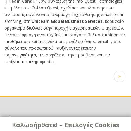
Κυρίως
Η
Team Candi
, 100% θυγατρική της Info Quest Technologies,
κείμενο
και μέλος του Ομίλου Quest, σχεδίασε και υλοποίησε μια
τελευταίας τεχνολογίας εφαρμογή αρχειοθέτησης email (email
archiving) στη
Uniteam Global Business Services
, κορυφαίο
οργανισμό διεθνώς στην παροχή επιχειρηματικών υπηρεσιών.
Η νέα εφαρμογή αναπτύχθηκε με στόχο τη βελτιστοποίηση της
αποθήκευσης και της ανάκτησης μεγάλου όγκου email για το
σύνολο του προσωπικού, αυξάνοντας έτσι την
παραγωγικότητα, την ασφάλεια, την πρόσβαση και την
ακρίβεια της πληροφορίας.
Σελιδοποίηση
Next
››
page
Χρήσιμα
Χρήσιμα
Καλωσήρθατε! – Επιλογές Cookies
Επικοινωνία