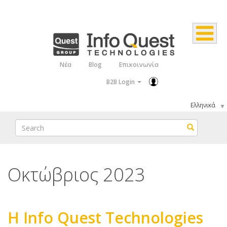
Παράκαμψη
προς
το
κυρίως
Νέα
Blog
Επικοινωνία
Top
περιεχόμενο
B2B Login
Menu
Select
your
Search
Search
language
Οκτώβριος 2023
H Info Quest Technologies