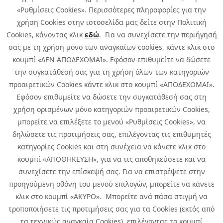
«Ρυθμίσεις Cookies». Περισσότερες πληροφορίες για την
χρήση Cookies στην ιστοσελίδα μας δείτε στην Πολιτική
Cookies, κάνοντας κλικ
εδώ
. Για να συνεχίσετε την περιήγησή
σας με τη χρήση μόνο των αναγκαίων cookies, κάντε κλικ στο
κουμπί «ΔΕΝ ΑΠΟΔΕΧΟΜΑΙ». Εφόσον επιθυμείτε να δώσετε
την συγκατάθεσή σας για τη χρήση όλων των κατηγοριών
προαιρετικών Cookies κάντε κλικ στο κουμπί «ΑΠΟΔΕΧΟΜΑΙ».
Εφόσον επιθυμείτε να δώσετε την συγκατάθεσή σας στη
χρήση ορισμένων μόνο κατηγοριών προαιρετικών Cookies,
μπορείτε να επιλέξετε το μενού «Ρυθμίσεις Cookies», να
δηλώσετε τις προτιμήσεις σας, επιλέγοντας τις επιθυμητές
κατηγορίες Cookies και στη συνέχεια να κάνετε κλικ στο
κουμπί «ΑΠΟΘΗΚΕΥΣΗ», για να τις αποθηκεύσετε και να
συνεχίσετε την επίσκεψή σας. Για να επιστρέψετε στην
προηγούμενη οθόνη του μενού επιλογών, μπορείτε να κάνετε
Copyright © 2026 Infoquest.gr Με επιφύλαξη κάθε νόμιμου δικαιώματος.
κλικ στο κουμπί «ΑΚΥΡΟ». Μπορείτε ανά πάσα στιγμή να
τροποποιήσετε τις προτιμήσεις σας για τα Cookies (εκτός από
Πολιτική Cookies
Προτιμήσεις Cookies
|
Όροι Χρήσης
τα τεχνικώς αναγκαία Cookies), επιλέγοντας το κουμπί
Πολιτική Απορρήτου: Για να ενημερωθείτε σχετικά με την επεξεργασία