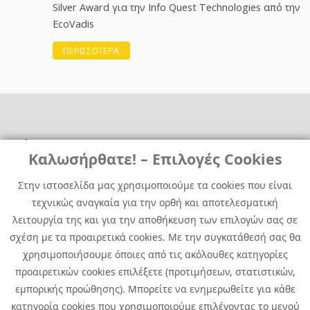
Silver Award για την Info Quest Technologies από την
EcoVadis
ΠΕΡΙΣΣΟΤΕΡΑ
Χρήσιμα
Χρήσιμα
Καλωσήρθατε! – Επιλογές Cookies
Επικοινωνία
Νέα
Στην ιστοσελίδα μας χρησιμοποιούμε τα cookies που είναι
Media Kit
Καριέρα
τεχνικώς αναγκαία για την ορθή και αποτελεσματική
Όμιλος Quest
λειτουργία της και για την αποθήκευση των επιλογών σας σε
Site Map
σχέση με τα προαιρετικά cookies. Με την συγκατάθεσή σας θα
χρησιμοποιήσουμε όποιες από τις ακόλουθες κατηγορίες
προαιρετικών cookies επιλέξετε (προτιμήσεων, στατιστικών,
εμπορικής προώθησης). Μπορείτε να ενημερωθείτε για κάθε
κατηγορία cookies που χρησιμοποιούμε επιλέγοντας το μενού