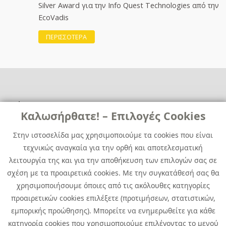
Silver Award για την Info Quest Technologies από την
EcoVadis
ΠΕΡΙΣΣΟΤΕΡΑ
Χρήσιμα
Χρήσιμα
Καλωσήρθατε! – Επιλογές Cookies
Επικοινωνία
Νέα
Στην ιστοσελίδα μας χρησιμοποιούμε τα cookies που είναι
Media Kit
Καριέρα
τεχνικώς αναγκαία για την ορθή και αποτελεσματική
Όμιλος Quest
λειτουργία της και για την αποθήκευση των επιλογών σας σε
Site Map
σχέση με τα προαιρετικά cookies. Με την συγκατάθεσή σας θα
χρησιμοποιήσουμε όποιες από τις ακόλουθες κατηγορίες
προαιρετικών cookies επιλέξετε (προτιμήσεων, στατιστικών,
εμπορικής προώθησης). Μπορείτε να ενημερωθείτε για κάθε
κατηγορία cookies που χρησιμοποιούμε επιλέγοντας το μενού