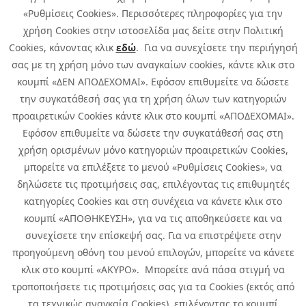
«Ρυθμίσεις Cookies». Περισσότερες πληροφορίες για την
χρήση Cookies στην ιστοσελίδα μας δείτε στην Πολιτική
Cookies, κάνοντας κλικ
εδώ
. Για να συνεχίσετε την περιήγησή
σας με τη χρήση μόνο των αναγκαίων cookies, κάντε κλικ στο
κουμπί «ΔΕΝ ΑΠΟΔΕΧΟΜΑΙ». Εφόσον επιθυμείτε να δώσετε
την συγκατάθεσή σας για τη χρήση όλων των κατηγοριών
προαιρετικών Cookies κάντε κλικ στο κουμπί «ΑΠΟΔΕΧΟΜΑΙ».
Εφόσον επιθυμείτε να δώσετε την συγκατάθεσή σας στη
χρήση ορισμένων μόνο κατηγοριών προαιρετικών Cookies,
μπορείτε να επιλέξετε το μενού «Ρυθμίσεις Cookies», να
δηλώσετε τις προτιμήσεις σας, επιλέγοντας τις επιθυμητές
κατηγορίες Cookies και στη συνέχεια να κάνετε κλικ στο
κουμπί «ΑΠΟΘΗΚΕΥΣΗ», για να τις αποθηκεύσετε και να
συνεχίσετε την επίσκεψή σας. Για να επιστρέψετε στην
προηγούμενη οθόνη του μενού επιλογών, μπορείτε να κάνετε
Copyright © 2026 Infoquest.gr Με επιφύλαξη κάθε νόμιμου δικαιώματος.
κλικ στο κουμπί «ΑΚΥΡΟ». Μπορείτε ανά πάσα στιγμή να
τροποποιήσετε τις προτιμήσεις σας για τα Cookies (εκτός από
Πολιτική Cookies
Προτιμήσεις Cookies
|
Όροι Χρήσης
τα τεχνικώς αναγκαία Cookies), επιλέγοντας το κουμπί
Πολιτική Απορρήτου: Για να ενημερωθείτε σχετικά με την επεξεργασία