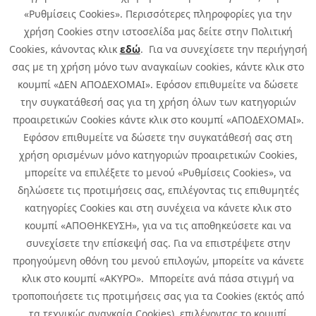
«Ρυθμίσεις Cookies». Περισσότερες πληροφορίες για την
χρήση Cookies στην ιστοσελίδα μας δείτε στην Πολιτική
Cookies, κάνοντας κλικ
εδώ
. Για να συνεχίσετε την περιήγησή
σας με τη χρήση μόνο των αναγκαίων cookies, κάντε κλικ στο
κουμπί «ΔΕΝ ΑΠΟΔΕΧΟΜΑΙ». Εφόσον επιθυμείτε να δώσετε
την συγκατάθεσή σας για τη χρήση όλων των κατηγοριών
προαιρετικών Cookies κάντε κλικ στο κουμπί «ΑΠΟΔΕΧΟΜΑΙ».
Εφόσον επιθυμείτε να δώσετε την συγκατάθεσή σας στη
χρήση ορισμένων μόνο κατηγοριών προαιρετικών Cookies,
μπορείτε να επιλέξετε το μενού «Ρυθμίσεις Cookies», να
δηλώσετε τις προτιμήσεις σας, επιλέγοντας τις επιθυμητές
κατηγορίες Cookies και στη συνέχεια να κάνετε κλικ στο
κουμπί «ΑΠΟΘΗΚΕΥΣΗ», για να τις αποθηκεύσετε και να
συνεχίσετε την επίσκεψή σας. Για να επιστρέψετε στην
προηγούμενη οθόνη του μενού επιλογών, μπορείτε να κάνετε
Copyright © 2026 Infoquest.gr Με επιφύλαξη κάθε νόμιμου δικαιώματος.
κλικ στο κουμπί «ΑΚΥΡΟ». Μπορείτε ανά πάσα στιγμή να
τροποποιήσετε τις προτιμήσεις σας για τα Cookies (εκτός από
Πολιτική Cookies
Προτιμήσεις Cookies
|
Όροι Χρήσης
τα τεχνικώς αναγκαία Cookies), επιλέγοντας το κουμπί
Πολιτική Απορρήτου: Για να ενημερωθείτε σχετικά με την επεξεργασία