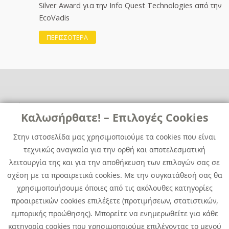
Silver Award για την Info Quest Technologies από την
EcoVadis
ΠΕΡΙΣΣΟΤΕΡΑ
Χρήσιμα
Χρήσιμα
Καλωσήρθατε! – Επιλογές Cookies
Επικοινωνία
Νέα
Στην ιστοσελίδα μας χρησιμοποιούμε τα cookies που είναι
Media Kit
Καριέρα
τεχνικώς αναγκαία για την ορθή και αποτελεσματική
Όμιλος Quest
λειτουργία της και για την αποθήκευση των επιλογών σας σε
Site Map
σχέση με τα προαιρετικά cookies. Με την συγκατάθεσή σας θα
χρησιμοποιήσουμε όποιες από τις ακόλουθες κατηγορίες
προαιρετικών cookies επιλέξετε (προτιμήσεων, στατιστικών,
εμπορικής προώθησης). Μπορείτε να ενημερωθείτε για κάθε
κατηγορία cookies που χρησιμοποιούμε επιλέγοντας το μενού