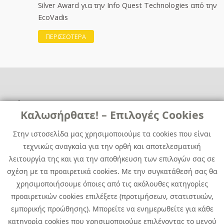
Silver Award για την Info Quest Technologies από την
EcoVadis
ΠΕΡΙΣΣΟΤΕΡΑ
Χρήσιμα
Χρήσιμα
Καλωσήρθατε! – Επιλογές Cookies
Επικοινωνία
Νέα
Στην ιστοσελίδα μας χρησιμοποιούμε τα cookies που είναι
Media Kit
Καριέρα
τεχνικώς αναγκαία για την ορθή και αποτελεσματική
Όμιλος Quest
λειτουργία της και για την αποθήκευση των επιλογών σας σε
Site Map
σχέση με τα προαιρετικά cookies. Με την συγκατάθεσή σας θα
χρησιμοποιήσουμε όποιες από τις ακόλουθες κατηγορίες
προαιρετικών cookies επιλέξετε (προτιμήσεων, στατιστικών,
εμπορικής προώθησης). Μπορείτε να ενημερωθείτε για κάθε
κατηγορία cookies που χρησιμοποιούμε επιλέγοντας το μενού