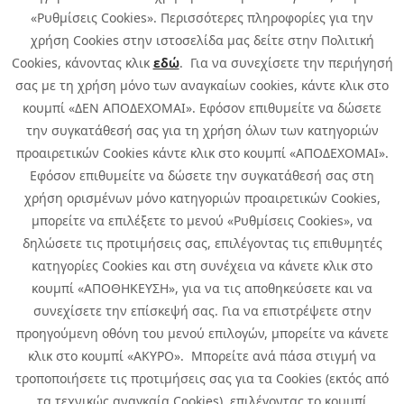
«Ρυθμίσεις Cookies». Περισσότερες πληροφορίες για την
χρήση Cookies στην ιστοσελίδα μας δείτε στην Πολιτική
Cookies, κάνοντας κλικ
εδώ
. Για να συνεχίσετε την περιήγησή
σας με τη χρήση μόνο των αναγκαίων cookies, κάντε κλικ στο
κουμπί «ΔΕΝ ΑΠΟΔΕΧΟΜΑΙ». Εφόσον επιθυμείτε να δώσετε
την συγκατάθεσή σας για τη χρήση όλων των κατηγοριών
προαιρετικών Cookies κάντε κλικ στο κουμπί «ΑΠΟΔΕΧΟΜΑΙ».
Εφόσον επιθυμείτε να δώσετε την συγκατάθεσή σας στη
χρήση ορισμένων μόνο κατηγοριών προαιρετικών Cookies,
μπορείτε να επιλέξετε το μενού «Ρυθμίσεις Cookies», να
δηλώσετε τις προτιμήσεις σας, επιλέγοντας τις επιθυμητές
κατηγορίες Cookies και στη συνέχεια να κάνετε κλικ στο
κουμπί «ΑΠΟΘΗΚΕΥΣΗ», για να τις αποθηκεύσετε και να
συνεχίσετε την επίσκεψή σας. Για να επιστρέψετε στην
προηγούμενη οθόνη του μενού επιλογών, μπορείτε να κάνετε
Copyright © 2026 Infoquest.gr Με επιφύλαξη κάθε νόμιμου δικαιώματος.
κλικ στο κουμπί «ΑΚΥΡΟ». Μπορείτε ανά πάσα στιγμή να
τροποποιήσετε τις προτιμήσεις σας για τα Cookies (εκτός από
Πολιτική Cookies
Προτιμήσεις Cookies
|
Όροι Χρήσης
τα τεχνικώς αναγκαία Cookies), επιλέγοντας το κουμπί
Πολιτική Απορρήτου: Για να ενημερωθείτε σχετικά με την επεξεργασία