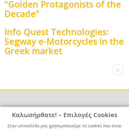
"Golden Protagonists of the
Decade"
Info Quest Technologies:
Segway e-Motorcycles in the
Greek market
Pagination
Next
››
page
Links
Καλωσήρθατε! – Επιλογές Cookies
Χρήσιμα
Contact
News
Στην ιστοσελίδα μας χρησιμοποιούμε τα cookies που είναι
Media Kit