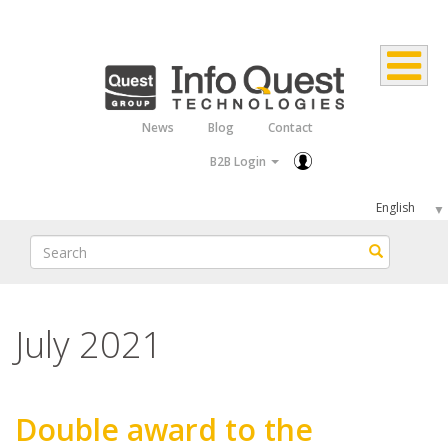
Skip
to
main
content
News
Blog
Contact
Top
B2B Login
Menu
Select
your
Search
Search
language
July 2021
Double award to the