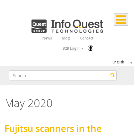
Skip
to
main
content
News
Blog
Contact
Top
B2B Login
Menu
Select
your
Search
Search
language
May 2020
Fujitsu scanners in the