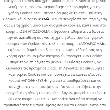
κατηγορία cookies που χρησιμοποιούμε επιλέγοντας το μενού
«Ρυθμίσεις Cookies». Περισσότερες πληροφορίες για την
χρήση Cookies στην ιστοσελίδα μας δείτε στην Πολιτική
Cookies, κάνοντας κλικ
εδώ
. Για να συνεχίσετε την περιήγησή
σας με τη χρήση μόνο των αναγκαίων cookies, κάντε κλικ στο
κουμπί «ΔΕΝ ΑΠΟΔΕΧΟΜΑΙ». Εφόσον επιθυμείτε να δώσετε
την συγκατάθεσή σας για τη χρήση όλων των κατηγοριών
προαιρετικών Cookies κάντε κλικ στο κουμπί «ΑΠΟΔΕΧΟΜΑΙ».
Εφόσον επιθυμείτε να δώσετε την συγκατάθεσή σας στη
χρήση ορισμένων μόνο κατηγοριών προαιρετικών Cookies,
μπορείτε να επιλέξετε το μενού «Ρυθμίσεις Cookies», να
δηλώσετε τις προτιμήσεις σας, επιλέγοντας τις επιθυμητές
κατηγορίες Cookies και στη συνέχεια να κάνετε κλικ στο
κουμπί «ΑΠΟΘΗΚΕΥΣΗ», για να τις αποθηκεύσετε και να
συνεχίσετε την επίσκεψή σας. Για να επιστρέψετε στην
προηγούμενη οθόνη του μενού επιλογών, μπορείτε να κάνετε
Copyright © 2026 Infoquest.gr All Rights Reserved.
κλικ στο κουμπί «ΑΚΥΡΟ». Μπορείτε ανά πάσα στιγμή να
τροποποιήσετε τις προτιμήσεις σας για τα Cookies (εκτός από
Cookies Policy
Cookies Preferences
|
Terms of Use