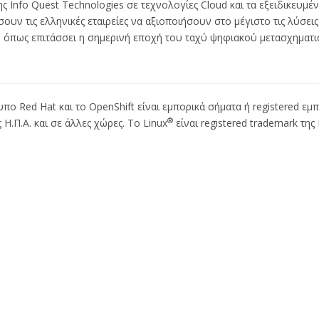
ς Info Quest Technologies σε τεχνολογίες Cloud και τα εξειδικευμέ
υν τις ελληνικές εταιρείες να αξιοποιήσουν στο μέγιστο τις λύσεις
, όπως επιτάσσει η σημερινή εποχή του ταχύ ψηφιακού μετασχηματι
υπο Red Hat και το OpenShift είναι εμπορικά σήματα ή registered εμ
®
 Η.Π.Α. και σε άλλες χώρες. Το Linux
είναι registered trademark της 