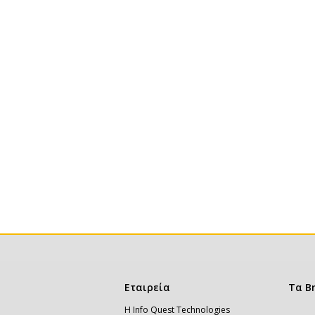
Κεντρική
Εταιρεία
Τα B
πλοήγηση
Η Info Quest Technologies