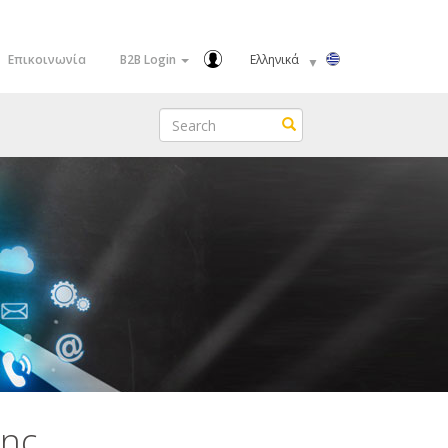
Select
Επικοινωνία
B2B Login
your
language
Search
Search
της