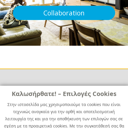
Collaboration
Links
Καλωσήρθατε! – Επιλογές Cookies
Χρήσιμα
Contact
News
Στην ιστοσελίδα μας χρησιμοποιούμε τα cookies που είναι
Media Kit
τεχνικώς αναγκαία για την ορθή και αποτελεσματική
Career
Quest Group
λειτουργία της και για την αποθήκευση των επιλογών σας σε
Site Map
σχέση με τα προαιρετικά cookies. Με την συγκατάθεσή σας θα