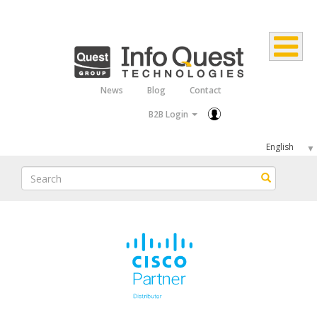
Skip
to
main
content
News
Blog
Contact
Top
B2B Login
Menu
Select
your
Search
Search
language