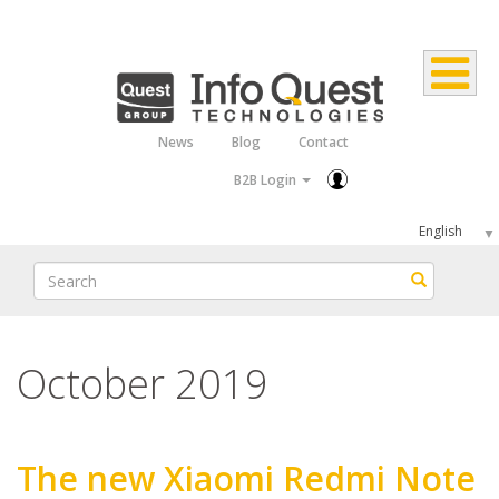
Skip
to
main
content
News
Blog
Contact
Top
B2B Login
Menu
Select
your
Search
Search
language
October 2019
The new Xiaomi Redmi Note