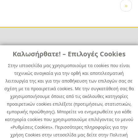
Pagination
Next
››
page
Links
Καλωσήρθατε! – Επιλογές Cookies
Χρήσιμα
Contact
News
Στην ιστοσελίδα μας χρησιμοποιούμε τα cookies που είναι
Media Kit
τεχνικώς αναγκαία για την ορθή και αποτελεσματική
Career
Quest Group
λειτουργία της και για την αποθήκευση των επιλογών σας σε
Site Map
σχέση με τα προαιρετικά cookies. Με την συγκατάθεσή σας θα
χρησιμοποιήσουμε όποιες από τις ακόλουθες κατηγορίες
προαιρετικών cookies επιλέξετε (προτιμήσεων, στατιστικών,
εμπορικής προώθησης). Μπορείτε να ενημερωθείτε για κάθε
κατηγορία cookies που χρησιμοποιούμε επιλέγοντας το μενού
«Ρυθμίσεις Cookies». Περισσότερες πληροφορίες για την
χρήση Cookies στην ιστοσελίδα μας δείτε στην Πολιτική