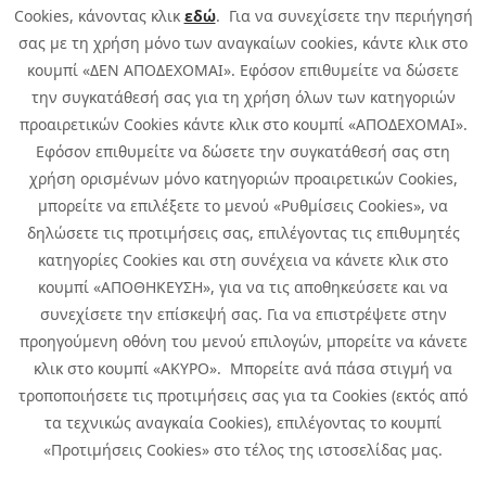
Cookies, κάνοντας κλικ
εδώ
. Για να συνεχίσετε την περιήγησή
σας με τη χρήση μόνο των αναγκαίων cookies, κάντε κλικ στο
κουμπί «ΔΕΝ ΑΠΟΔΕΧΟΜΑΙ». Εφόσον επιθυμείτε να δώσετε
την συγκατάθεσή σας για τη χρήση όλων των κατηγοριών
προαιρετικών Cookies κάντε κλικ στο κουμπί «ΑΠΟΔΕΧΟΜΑΙ».
Εφόσον επιθυμείτε να δώσετε την συγκατάθεσή σας στη
χρήση ορισμένων μόνο κατηγοριών προαιρετικών Cookies,
μπορείτε να επιλέξετε το μενού «Ρυθμίσεις Cookies», να
δηλώσετε τις προτιμήσεις σας, επιλέγοντας τις επιθυμητές
κατηγορίες Cookies και στη συνέχεια να κάνετε κλικ στο
κουμπί «ΑΠΟΘΗΚΕΥΣΗ», για να τις αποθηκεύσετε και να
συνεχίσετε την επίσκεψή σας. Για να επιστρέψετε στην
προηγούμενη οθόνη του μενού επιλογών, μπορείτε να κάνετε
Copyright © 2026 Infoquest.gr All Rights Reserved.
κλικ στο κουμπί «ΑΚΥΡΟ». Μπορείτε ανά πάσα στιγμή να
τροποποιήσετε τις προτιμήσεις σας για τα Cookies (εκτός από
Cookies Policy
Cookies Preferences
|
Terms of Use
τα τεχνικώς αναγκαία Cookies), επιλέγοντας το κουμπί
Privacy Policy: To learn more about the processing of personal data
«Προτιμήσεις Cookies» στο τέλος της ιστοσελίδας μας.
click
here
.
CCTV Privacy Policy
|
Specific Privacy Notice of Incident Reporting