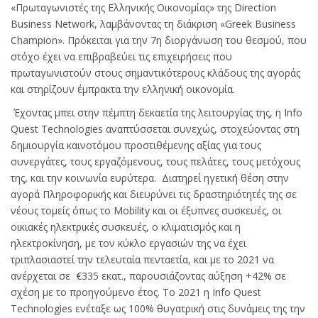
«Πρωταγωνιστές της Ελληνικής Οικονομίας» της Direction
Business Network, λαμβάνοντας τη διάκριση «Greek Business
Champion». Πρόκειται για την 7η διοργάνωση του θεσμού, που
στόχο έχει να επιβραβεύει τις επιχειρήσεις που
πρωταγωνιστούν στους σημαντικότερους κλάδους της αγοράς
και στηρίζουν έμπρακτα την ελληνική οικονομία.
Έχοντας μπει στην πέμπτη δεκαετία της λειτουργίας της, η Info
Quest Technologies αναπτύσσεται συνεχώς, στοχεύοντας στη
δημιουργία καινοτόμου προστιθέμενης αξίας για τους
συνεργάτες, τους εργαζόμενους, τους πελάτες, τους μετόχους
της, και την κοινωνία ευρύτερα. Διατηρεί ηγετική θέση στην
αγορά Πληροφορικής και διευρύνει τις δραστηριότητές της σε
νέους τομείς όπως το Mobility και οι έξυπνες συσκευές, οι
οικιακές ηλεκτρικές συσκευές, ο κλιματισμός και η
ηλεκτροκίνηση, με τον κύκλο εργασιών της να έχει
τριπλασιαστεί την τελευταία πενταετία, και με το 2021 να
ανέρχεται σε €335 εκατ., παρουσιάζοντας αύξηση +42% σε
σχέση με το προηγούμενο έτος. Το 2021 η Info Quest
Technologies ενέταξε ως 100% θυγατρική στις δυνάμεις της την