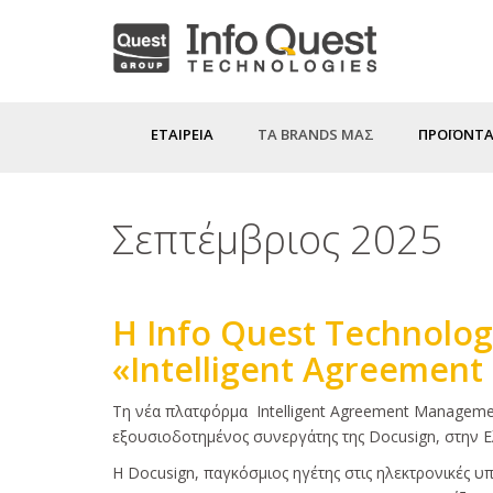
Παράκαμψη
προς
το
κυρίως
ΕΤΑΙΡΕΙΑ
ΤΑ BRANDS ΜΑΣ
ΠΡΟΪΟΝΤΑ
περιεχόμενο
Σεπτέμβριος 2025
H Info Quest Technolo
«Intelligent Agreemen
Κυρίως
Τη νέα πλατφόρμα Intelligent Agreement Managemen
κείμενο
εξουσιοδοτημένος συνεργάτης της Docusign, στην Ε
Η Docusign, παγκόσμιος ηγέτης στις ηλεκτρονικές 