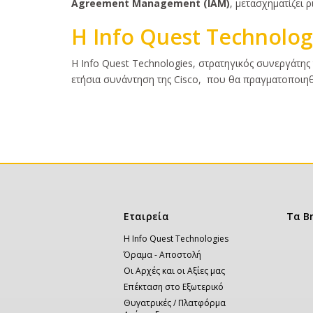
Agreement Management (IAM)
, μετασχηματίζει 
Η Info Quest Technolog
Κυρίως
Η Info Quest Technologies, στρατηγικός συνεργάτης
κείμενο
ετήσια συνάντηση της Cisco, που θα πραγματοποιηθ
Σελιδοποίηση
Κεντρική
Εταιρεία
Τα B
πλοήγηση
Η Info Quest Technologies
Όραμα - Αποστολή
Οι Αρχές και οι Αξίες μας
Επέκταση στο Εξωτερικό
Θυγατρικές / Πλατφόρμα