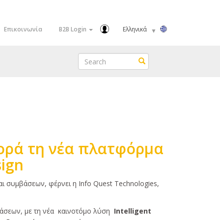
Select
Επικοινωνία
B2B Login
your
language
Search
Search
γορά τη νέα πλατφόρμα
sign
ι συμβάσεων, φέρνει η Info Quest Technologies,
βάσεων, με τη νέα καινοτόμο λύση
Intelligent