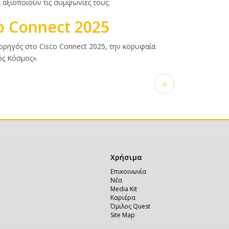
ι αξιοποιούν τις συμφωνίες τους.
o Connect 2025
Χορηγός στο Cisco Connect 2025, την κορυφαία
ός Κόσμος».
Next
››
page
Χρήσιμα
Χρήσιμα
Επικοινωνία
Νέα
Media Kit
Καριέρα
Όμιλος Quest
Site Map