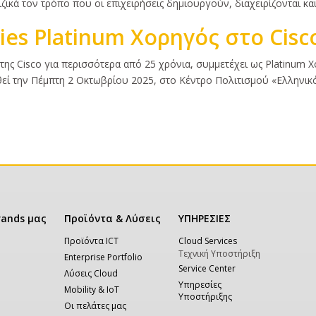
ριζικά τον τρόπο που οι επιχειρήσεις δημιουργούν, διαχειρίζονται κα
ies Platinum Χορηγός στο Cisc
 της Cisco για περισσότερα από 25 χρόνια, συμμετέχει ως Platinum 
εί την Πέμπτη 2 Οκτωβρίου 2025, στο Κέντρο Πολιτισμού «Ελληνικ
rands μας
Προϊόντα & Λύσεις
ΥΠΗΡΕΣΙΕΣ
Προϊόντα ICT
Cloud Services
Τεχνική Υποστήριξη
Enterprise Portfolio
Service Center
Λύσεις Cloud
Υπηρεσίες
Mobility & IoT
Υποστήριξης
Οι πελάτες μας