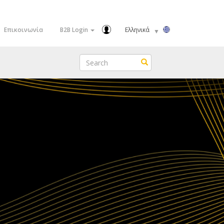
Select
Επικοινωνία
B2B Login
your
language
Search
Search