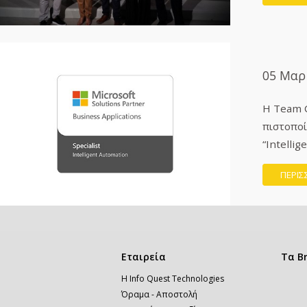
05 Μαρ
H Team 
πιστοποί
“Intellig
ΠΕΡΙΣ
Κεντρική
Εταιρεία
Τα B
πλοήγηση
Η Info Quest Technologies
Όραμα - Αποστολή