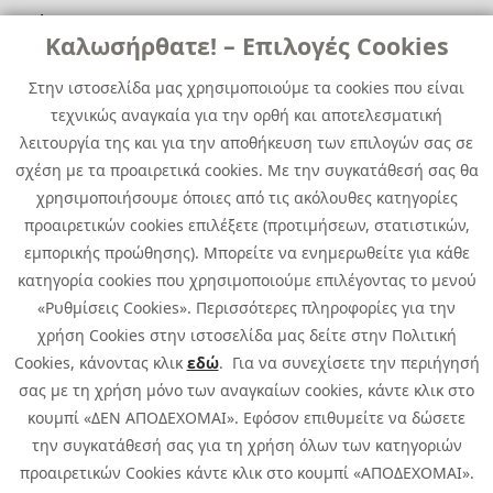
Χρήσιμα
Χρήσιμα
Καλωσήρθατε! – Επιλογές Cookies
Επικοινωνία
Νέα
Στην ιστοσελίδα μας χρησιμοποιούμε τα cookies που είναι
Media Kit
Καριέρα
τεχνικώς αναγκαία για την ορθή και αποτελεσματική
Όμιλος Quest
λειτουργία της και για την αποθήκευση των επιλογών σας σε
Site Map
σχέση με τα προαιρετικά cookies. Με την συγκατάθεσή σας θα
χρησιμοποιήσουμε όποιες από τις ακόλουθες κατηγορίες
προαιρετικών cookies επιλέξετε (προτιμήσεων, στατιστικών,
εμπορικής προώθησης). Μπορείτε να ενημερωθείτε για κάθε
κατηγορία cookies που χρησιμοποιούμε επιλέγοντας το μενού
«Ρυθμίσεις Cookies». Περισσότερες πληροφορίες για την
χρήση Cookies στην ιστοσελίδα μας δείτε στην Πολιτική
Cookies, κάνοντας κλικ
εδώ
. Για να συνεχίσετε την περιήγησή
σας με τη χρήση μόνο των αναγκαίων cookies, κάντε κλικ στο
κουμπί «ΔΕΝ ΑΠΟΔΕΧΟΜΑΙ». Εφόσον επιθυμείτε να δώσετε
την συγκατάθεσή σας για τη χρήση όλων των κατηγοριών
προαιρετικών Cookies κάντε κλικ στο κουμπί «ΑΠΟΔΕΧΟΜΑΙ».