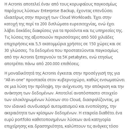
H Acronis αποτελεί έναν από τους κορυφαίους παγκοσμίως
παρόχους λύσεων Enterprise Backup, έχοντας επενδύσει
ιδιαιτέρως στην περιοχή των Cloud Workloads. Έχει στην
κατοχή της περί τα 200 διπλώματα ευρεσιτεχνίας, ενώ έχει
λάβει δεκάδες διακρίσεις για τα προϊόντα και τις υπηρεσίες της.
Τις λύσεις της αξιοποιούν περισσότερες από 500 χιλιάδες
επιχειρήσεις και 5,5 εκατομμύρια χρήστες σε 150 χώρες και σε
30 γλώσσες. Τα δεδομένα που προστατεύονται παγκοσμίως
από την Acronis ξεπερνούν τα 5K petabytes, ενώ ετησίως
αποτρέπει πάνω από 200.000 επιθέσεις.
Η μοναδικότητά της Acronis έγκειται στην προσέγγισή της για
“All-in-one” προστασία στον κυβερνοχώρο, καθώς ενσωματώνει
σε μια λύση την πρόληψη, την ανίχνευση, την απόκριση και την
ανάκτηση των δεδομένων. Αποτελεί αναπόσπαστο στοιχείο
των ολοκληρωμένων λύσεων στο Cloud, διασφαλίζοντας, με
τον ιδανικό συνδυασμό αυτοματισμού και ενοποίησης, την
ακεραιότητα των κρίσιμων δεδομένων. Η εταιρεία διαθέτει ένα
ευρύ portfolio καθετοποιημένων λύσεων ανά κατηγορία
επιχείρησης και δραστηριότητα, καλύπτουν τις ανάγκες τόσο