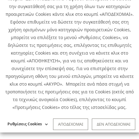
την συγκατάθεσή σας για τη χρήση όλων των κατηγοριών
προαιρετικών Cookies κάντε κλικ στο κουμπί «ΑΠΟΔΕΧΟΜΑΙ».
Εφόσον επιθυμείτε να δώσετε την συγκατάθεσή σας στη
χρήση ορισμένων μόνο κατηγοριών προαιρετικών Cookies,
μπορείτε να επιλέξετε το μενού «Ρυθμίσεις Cookies», να
δηλώσετε τις προτιμήσεις σας, επιλέγοντας τις επιθυμητές
κατηγορίες Cookies και στη συνέχεια να κάνετε κλικ στο
κουμπί «ΑΠΟΘΗΚΕΥΣΗ», για να τις αποθηκεύσετε και να
συνεχίσετε την επίσκεψή σας. Για να επιστρέψετε στην
προηγούμενη οθόνη του μενού επιλογών, μπορείτε να κάνετε
Copyright © 2026 Infoquest.gr Με επιφύλαξη κάθε νόμιμου δικαιώματος.
κλικ στο κουμπί «ΑΚΥΡΟ». Μπορείτε ανά πάσα στιγμή να
τροποποιήσετε τις προτιμήσεις σας για τα Cookies (εκτός από
Πολιτική Cookies
Προτιμήσεις Cookies
|
Όροι Χρήσης
τα τεχνικώς αναγκαία Cookies), επιλέγοντας το κουμπί
Πολιτική Απορρήτου: Για να ενημερωθείτε σχετικά με την επεξεργασία
προσωπικών δεδομένων πατήστε
εδώ
.
«Προτιμήσεις Cookies» στο τέλος της ιστοσελίδας μας.
Ειδική Δήλωση CCTV
|
Ειδική Δήλωση Απορρήτου Υποβολής
Αναφορών
Ρυθμίσεις Cookies
ΑΠΟΔΕΧΟΜΑΙ
ΔΕΝ ΑΠΟΔΕΧΟΜΑΙ