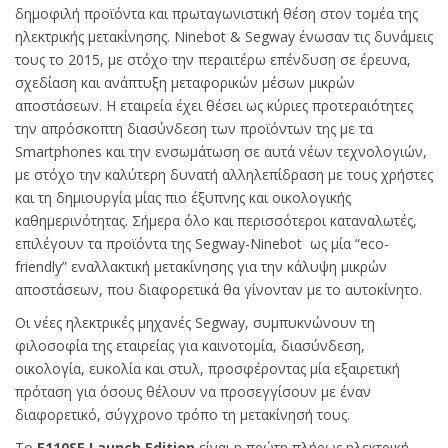
δημοφιλή προϊόντα και πρωταγωνιστική θέση στον τομέα της
ηλεκτρικής μετακίνησης. Ninebot & Segway ένωσαν τις δυνάμεις
τους το 2015, με στόχο την περαιτέρω επένδυση σε έρευνα,
σχεδίαση και ανάπτυξη μεταφορικών μέσων μικρών
αποστάσεων. Η εταιρεία έχει θέσει ως κύριες προτεραιότητες
την απρόσκοπτη διασύνδεση των προϊόντων της με τα
Smartphones και την ενσωμάτωση σε αυτά νέων τεχνολογιών,
με στόχο την καλύτερη δυνατή αλληλεπίδραση με τους χρήστες
και τη δημιουργία μίας πιο έξυπνης και οικολογικής
καθημερινότητας. Σήμερα όλο και περισσότεροι καταναλωτές,
επιλέγουν τα προϊόντα της Segway-Ninebot ως μία “eco-
friendly” εναλλακτική μετακίνησης για την κάλυψη μικρών
αποστάσεων, που διαφορετικά θα γίνονταν με το αυτοκίνητο.
Οι νέες ηλεκτρικές μηχανές Segway, συμπυκνώνουν τη
φιλοσοφία της εταιρείας για καινοτομία, διασύνδεση,
οικολογία, ευκολία και στυλ, προσφέροντας μία εξαιρετική
πρόταση για όσους θέλουν να προσεγγίσουν με έναν
διαφορετικό, σύγχρονο τρόπο τη μετακίνησή τους.
Το
Ε110SE Launch Edition
είναι η πρώτη πλήρως ηλεκτρική