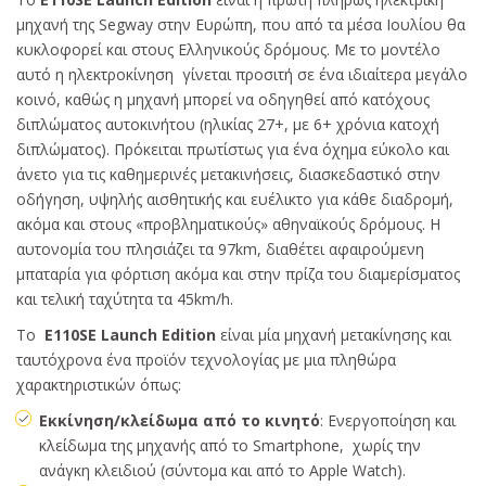
μηχανή της Segway στην Ευρώπη, που από τα μέσα Ιουλίου θα
κυκλοφορεί και στους Ελληνικούς δρόμους. Με το μοντέλο
αυτό η ηλεκτροκίνηση γίνεται προσιτή σε ένα ιδιαίτερα μεγάλο
κοινό, καθώς η μηχανή μπορεί να οδηγηθεί από κατόχους
διπλώματος αυτοκινήτου (ηλικίας 27+, με 6+ χρόνια κατοχή
διπλώματος). Πρόκειται πρωτίστως για ένα όχημα εύκολο και
άνετο για τις καθημερινές μετακινήσεις, διασκεδαστικό στην
οδήγηση, υψηλής αισθητικής και ευέλικτο για κάθε διαδρομή,
ακόμα και στους «προβληματικούς» αθηναϊκούς δρόμους. Η
αυτονομία του πλησιάζει τα 97km, διαθέτει αφαιρούμενη
μπαταρία για φόρτιση ακόμα και στην πρίζα του διαμερίσματος
και τελική ταχύτητα τα 45km/h.
Το
Ε110SE Launch Edition
είναι μία μηχανή μετακίνησης και
ταυτόχρονα ένα προϊόν τεχνολογίας με μια πληθώρα
χαρακτηριστικών όπως:
Εκκίνηση/κλείδωμα από το κινητό
: Ενεργοποίηση και
κλείδωμα της μηχανής από το Smartphone, χωρίς την
ανάγκη κλειδιού (σύντομα και από το Apple Watch).