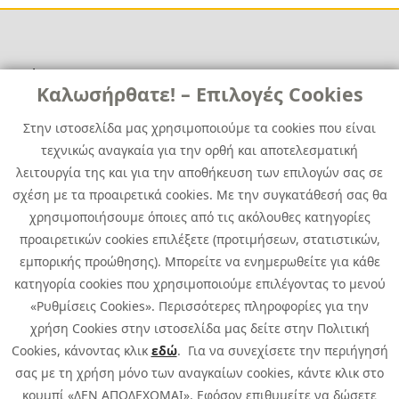
Χρήσιμα
Χρήσιμα
Καλωσήρθατε! – Επιλογές Cookies
Επικοινωνία
Νέα
Στην ιστοσελίδα μας χρησιμοποιούμε τα cookies που είναι
Media Kit
Καριέρα
τεχνικώς αναγκαία για την ορθή και αποτελεσματική
Όμιλος Quest
λειτουργία της και για την αποθήκευση των επιλογών σας σε
Site Map
σχέση με τα προαιρετικά cookies. Με την συγκατάθεσή σας θα
χρησιμοποιήσουμε όποιες από τις ακόλουθες κατηγορίες
προαιρετικών cookies επιλέξετε (προτιμήσεων, στατιστικών,
εμπορικής προώθησης). Μπορείτε να ενημερωθείτε για κάθε
κατηγορία cookies που χρησιμοποιούμε επιλέγοντας το μενού
«Ρυθμίσεις Cookies». Περισσότερες πληροφορίες για την
χρήση Cookies στην ιστοσελίδα μας δείτε στην Πολιτική
Cookies, κάνοντας κλικ
εδώ
. Για να συνεχίσετε την περιήγησή
σας με τη χρήση μόνο των αναγκαίων cookies, κάντε κλικ στο
κουμπί «ΔΕΝ ΑΠΟΔΕΧΟΜΑΙ». Εφόσον επιθυμείτε να δώσετε