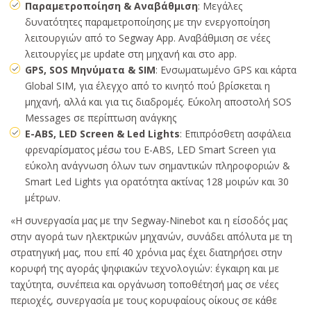
Παραμετροποίηση & Αναβάθμιση
: Μεγάλες
δυνατότητες παραμετροποίησης με την ενεργοποίηση
λειτουργιών από το Segway App. Αναβάθμιση σε νέες
λειτουργίες με update στη μηχανή και στο app.
GPS, SOS Μηνύματα & SIM
: Ενσωματωμένο GPS και κάρτα
Global SIM, για έλεγχο από το κινητό πού βρίσκεται η
μηχανή, αλλά και για τις διαδρομές. Εύκολη αποστολή SOS
Messages σε περίπτωση ανάγκης
Ε-ABS, LED Screen & Led Lights
: Επιπρόσθετη ασφάλεια
φρεναρίσματος μέσω του E-ABS, LED Smart Screen για
εύκολη ανάγνωση όλων των σημαντικών πληροφοριών &
Smart Led Lights για ορατότητα ακτίνας 128 μοιρών και 30
μέτρων.
«Η συνεργασία μας με την Segway-Ninebot και η είσοδός μας
στην αγορά των ηλεκτρικών μηχανών, συνάδει απόλυτα με τη
στρατηγική μας, που επί 40 χρόνια μας έχει διατηρήσει στην
κορυφή της αγοράς ψηφιακών τεχνολογιών: έγκαιρη και με
ταχύτητα, συνέπεια και οργάνωση τοποθέτησή μας σε νέες
περιοχές, συνεργασία με τους κορυφαίους οίκους σε κάθε